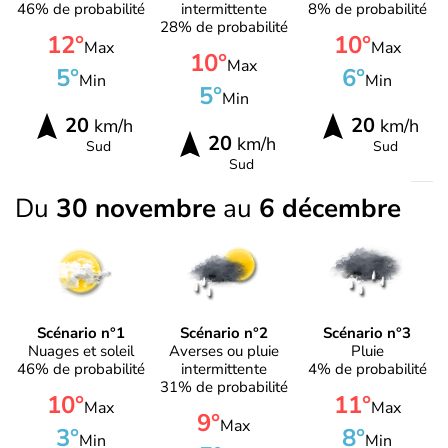
46% de probabilité
intermittente
8% de probabilité
28% de probabilité
12°
10°
Max
Max
10°
Max
5°
6°
Min
Min
5°
Min
20
20
km/h
km/h
20
km/h
Sud
Sud
Sud
Du
30 novembre
au
6 décembre
Scénario n°1
Scénario n°2
Scénario n°3
Nuages et soleil
Averses ou pluie
Pluie
46% de probabilité
intermittente
4% de probabilité
31% de probabilité
10°
11°
Max
Max
9°
Max
3°
8°
Min
Min