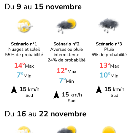
Du
9
au
15 novembre
Scénario n°1
Scénario n°2
Scénario n°3
Nuages et soleil
Averses ou pluie
Pluie
55% de probabilité
intermittente
6% de probabilité
24% de probabilité
14°
13°
Max
Max
12°
Max
7°
10°
Min
Min
7°
Min
15
15
km/h
km/h
15
km/h
Sud
Sud
Sud
Du
16
au
22 novembre