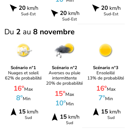
Min
20
20
km/h
km/h
20
km/h
Sud-Est
Sud-Est
Sud-Est
Du
2
au
8 novembre
Scénario n°1
Scénario n°2
Scénario n°3
Nuages et soleil
Averses ou pluie
Ensoleillé
62% de probabilité
intermittente
13% de probabilité
20% de probabilité
16°
16°
Max
Max
15°
Max
8°
7°
Min
Min
10°
Min
15
15
km/h
km/h
15
km/h
Sud
Sud
Sud