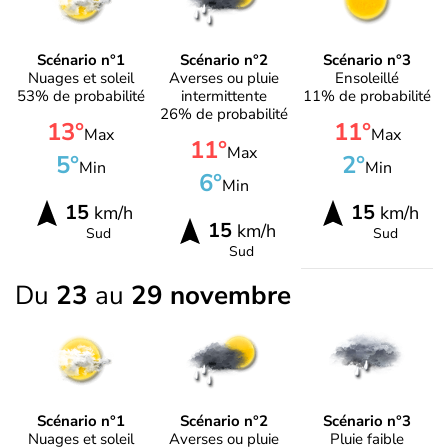
Scénario n°1
Scénario n°2
Scénario n°3
Nuages et soleil
Averses ou pluie
Ensoleillé
53% de probabilité
intermittente
11% de probabilité
26% de probabilité
13°
11°
Max
Max
11°
Max
5°
2°
Min
Min
6°
Min
15
15
km/h
km/h
15
km/h
Sud
Sud
Sud
Du
23
au
29 novembre
Scénario n°1
Scénario n°2
Scénario n°3
Nuages et soleil
Averses ou pluie
Pluie faible