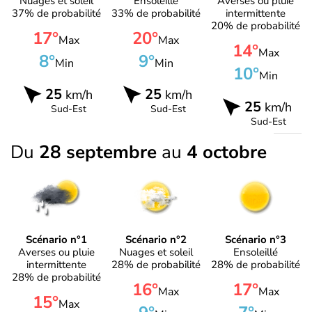
Nuages et soleil
Ensoleillé
Averses ou pluie
37% de probabilité
33% de probabilité
intermittente
20% de probabilité
17°
20°
Max
Max
14°
Max
8°
9°
Min
Min
10°
Min
25
25
km/h
km/h
25
km/h
Sud-Est
Sud-Est
Sud-Est
Du
28 septembre
au
4 octobre
Scénario n°1
Scénario n°2
Scénario n°3
Averses ou pluie
Nuages et soleil
Ensoleillé
intermittente
28% de probabilité
28% de probabilité
28% de probabilité
16°
17°
Max
Max
15°
Max