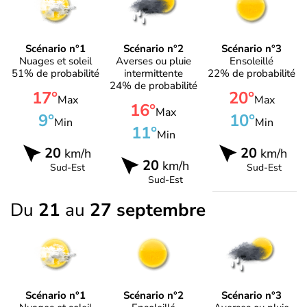
Scénario n°1
Scénario n°2
Scénario n°3
Nuages et soleil
Averses ou pluie
Ensoleillé
51% de probabilité
intermittente
22% de probabilité
24% de probabilité
17°
20°
Max
Max
16°
Max
9°
10°
Min
Min
11°
Min
20
20
km/h
km/h
20
km/h
Sud-Est
Sud-Est
Sud-Est
Du
21
au
27 septembre
Scénario n°1
Scénario n°2
Scénario n°3