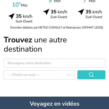
9°
7°
Min
Min
10°
Min
35
35
km/h
km/h
35
km/h
Sud-Ouest
Sud-Ouest
Sud-Ouest
Données établies par METEO CONSULT et Réanalyses CEPMMT (2026)
Trouvez
une autre
destination
— Choisir un mois —
Voyagez
en vidéos