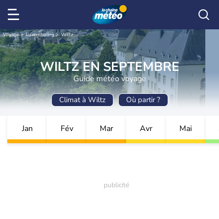
Voyage
Luxembourg
Wiltz
WILTZ EN SEPTEMBRE
Guide météo voyage
Climat à Wiltz
Où partir ?
Jan
Fév
Mar
Avr
Mai