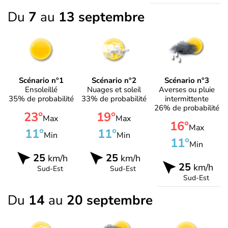
Du
7
au
13 septembre
Scénario n°1
Scénario n°2
Scénario n°3
Ensoleillé
Nuages et soleil
Averses ou pluie
35% de probabilité
33% de probabilité
intermittente
26% de probabilité
23°
19°
Max
Max
16°
Max
11°
11°
Min
Min
11°
Min
25
25
km/h
km/h
25
km/h
Sud-Est
Sud-Est
Sud-Est
Du
14
au
20 septembre