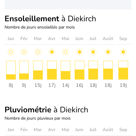
Ensoleillement
à Diekirch
Nombre de jours ensoleillés par mois
Jan
Fév
Mar
Avr
Mai
Juin
Juil
Août
Sep
O
8j
9j
15j
17j
14j
16j
18j
18j
19j
1
Pluviométrie
à Diekirch
Nombre de jours pluvieux par mois
Jan
Fév
Mar
Avr
Mai
Juin
Juil
Août
Sep
O