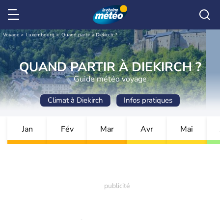
Voyage
Luxembourg
Quand partir à Diekirch ?
QUAND PARTIR À DIEKIRCH ?
Guide météo voyage
Climat à Diekirch
Infos pratiques
Jan
Fév
Mar
Avr
Mai