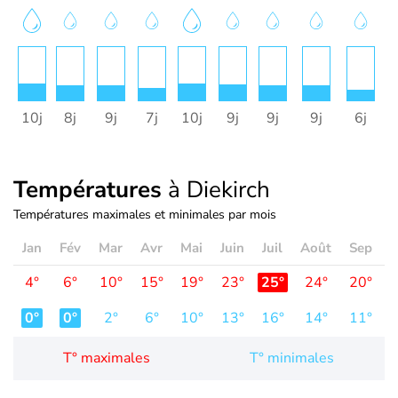
10j
8j
9j
7j
10j
9j
9j
9j
6j
Températures
à Diekirch
Températures maximales et minimales par mois
Jan
Fév
Mar
Avr
Mai
Juin
Juil
Août
Sep
O
4°
6°
10°
15°
19°
23°
25°
24°
20°
1
0°
0°
2°
6°
10°
13°
16°
14°
11°
T° maximales
T° minimales