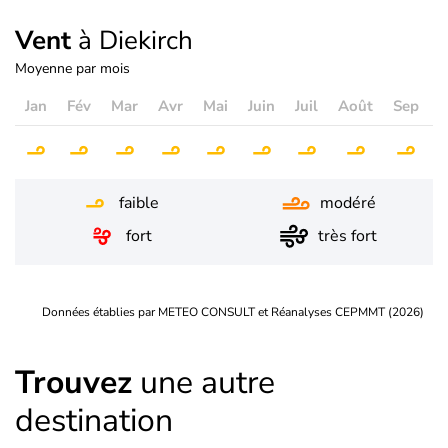
Vent
à Diekirch
Moyenne par mois
Jan
Fév
Mar
Avr
Mai
Juin
Juil
Août
Sep
O
faible
modéré
fort
très fort
Données établies par METEO CONSULT et Réanalyses CEPMMT (2026)
Trouvez
une autre
destination