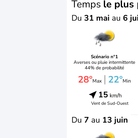
Temps
le plus
Du
31 mai
au
6 ju
Scénario n°1
Averses ou pluie intermittente
44% de probabilité
28°
22°
Max
Min
15
km/h
Vent de
Sud-Ouest
Du
7
au
13 juin