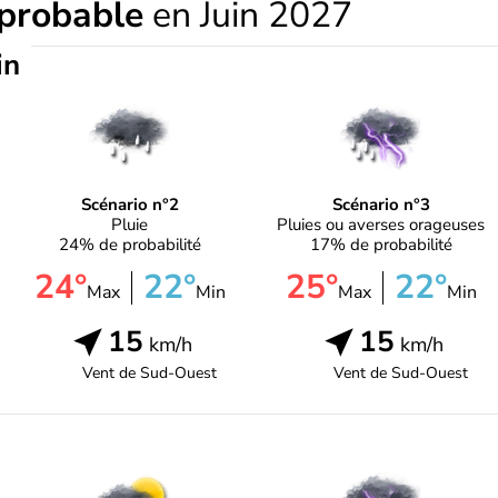
 probable
en Juin 2027
in
Scénario n°2
Scénario n°3
Pluie
Pluies ou averses orageuses
24% de probabilité
17% de probabilité
24°
22°
25°
22°
Max
Min
Max
Min
15
15
km/h
km/h
Vent de
Sud-Ouest
Vent de
Sud-Ouest