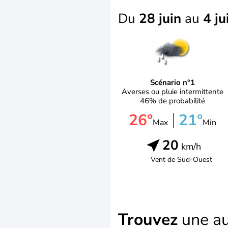
Du
28 juin
au
4 ju
Scénario n°1
Averses ou pluie intermittente
46% de probabilité
26°
21°
Max
Min
20
km/h
Vent de
Sud-Ouest
Trouvez
une au