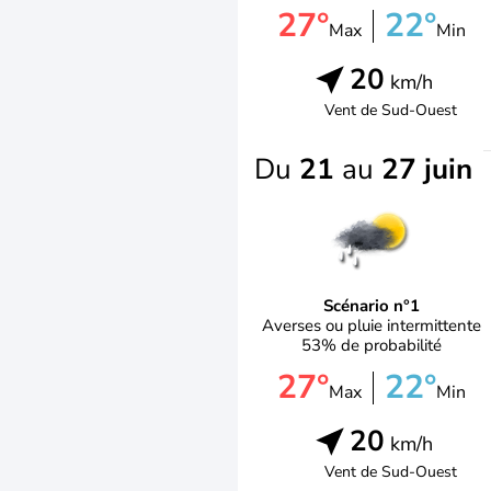
27°
22°
Max
Min
20
km/h
Vent de
Sud-Ouest
Du
21
au
27 juin
Scénario n°1
Averses ou pluie intermittente
53% de probabilité
27°
22°
Max
Min
20
km/h
Vent de
Sud-Ouest