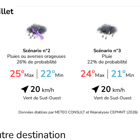
illet
Scénario n°2
Scénario n°3
Pluies ou averses orageuses
Pluie
26% de probabilité
22% de probabilité
25°
22°
24°
21°
Max
Min
Max
Min
20
20
km/h
km/h
Vent de
Sud-Ouest
Vent de
Sud-Ouest
Données établies par METEO CONSULT et Réanalyses CEPMMT (2026)
tre destination