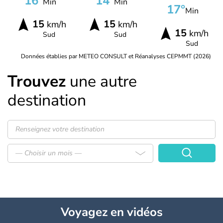
16°
14°
Min
Min
17°
Min
15
15
km/h
km/h
15
km/h
Sud
Sud
Sud
Données établies par METEO CONSULT et Réanalyses CEPMMT (2026)
Trouvez
une autre
destination
— Choisir un mois —
Voyagez
en vidéos