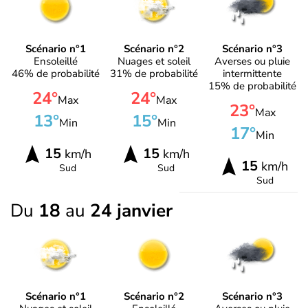
Scénario n°1
Scénario n°2
Scénario n°3
Ensoleillé
Nuages et soleil
Averses ou pluie
46% de probabilité
31% de probabilité
intermittente
15% de probabilité
24°
24°
Max
Max
23°
Max
13°
15°
Min
Min
17°
Min
15
15
km/h
km/h
15
km/h
Sud
Sud
Sud
Du
18
au
24 janvier
Scénario n°1
Scénario n°2
Scénario n°3