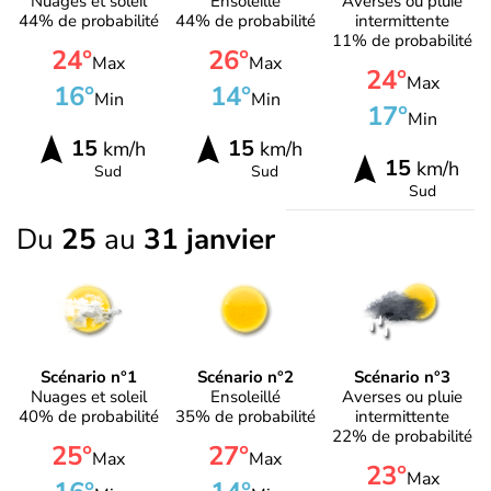
Nuages et soleil
Ensoleillé
Averses ou pluie
44% de probabilité
44% de probabilité
intermittente
11% de probabilité
24°
26°
Max
Max
24°
Max
16°
14°
Min
Min
17°
Min
15
15
km/h
km/h
15
km/h
Sud
Sud
Sud
Du
25
au
31 janvier
Scénario n°1
Scénario n°2
Scénario n°3
Nuages et soleil
Ensoleillé
Averses ou pluie
40% de probabilité
35% de probabilité
intermittente
22% de probabilité
25°
27°
Max
Max
23°
Max