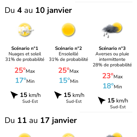
Du
4
au
10 janvier
Scénario n°1
Scénario n°2
Scénario n°3
Nuages et soleil
Ensoleillé
Averses ou pluie
31% de probabilité
31% de probabilité
intermittente
28% de probabilité
25°
25°
Max
Max
23°
Max
17°
15°
Min
Min
18°
Min
15
15
km/h
km/h
15
km/h
Sud-Est
Sud-Est
Sud-Est
Du
11
au
17 janvier