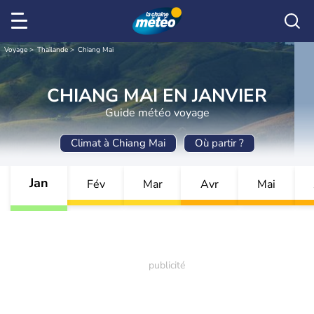
Voyage
Thaïlande
Chiang Mai
CHIANG MAI EN JANVIER
Guide météo voyage
Climat à Chiang Mai
Où partir ?
Jan
Fév
Mar
Avr
Mai