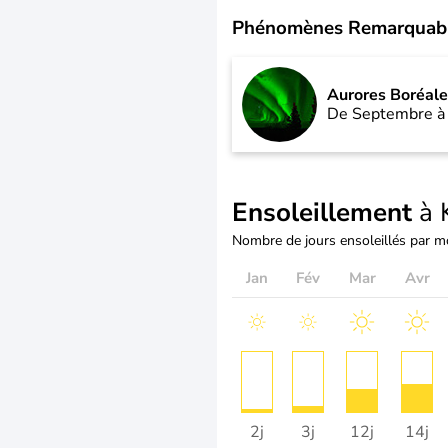
Phénomènes Remarquab
Aurores Boréale
De Septembre à
Ensoleillement
à 
Nombre de jours ensoleillés par m
Jan
Fév
Mar
Avr
2j
3j
12j
14j