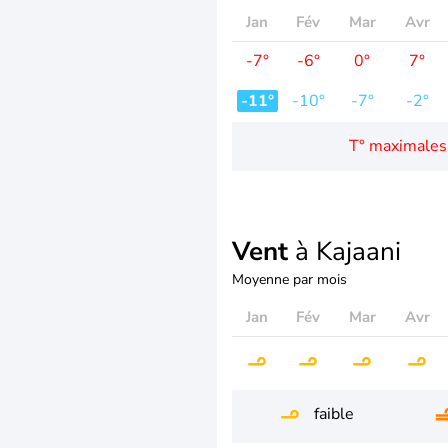
Jan
Fév
Mar
Avr
-7°
-6°
0°
7°
-11°
-10°
-7°
-2°
T° maximales
Vent
à Kajaani
Moyenne par mois
Jan
Fév
Mar
Avr
faible