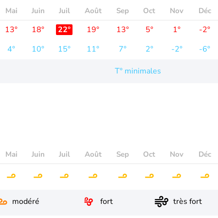
Mai
Juin
Juil
Août
Sep
Oct
Nov
Déc
13°
18°
22°
19°
13°
5°
1°
-2°
4°
10°
15°
11°
7°
2°
-2°
-6°
T° minimales
Mai
Juin
Juil
Août
Sep
Oct
Nov
Déc
modéré
fort
très fort