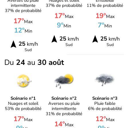
Averses ou pluie
Nuages et soleil
Ensoleillé
intermittente
37% de probabilité
11% de probabilité
37% de probabilité
17°
19°
Max
Max
17°
Max
9°
7°
Min
Min
12°
Min
25
25
km/h
km/h
25
km/h
Sud
Sud
Sud
Du
24
au
30 août
Scénario n°1
Scénario n°2
Scénario n°3
Nuages et soleil
Averses ou pluie
Pluie faible
53% de probabilité
intermittente
6% de probabilité
31% de probabilité
17°
12°
Max
Max
14°
Max