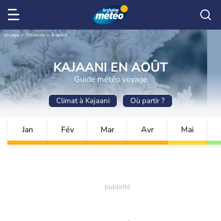
Voyage
Finlande
Kajaani
KAJAANI EN AOÛT
Guide météo voyage
Climat à Kajaani
Où partir ?
Jan
Fév
Mar
Avr
Mai