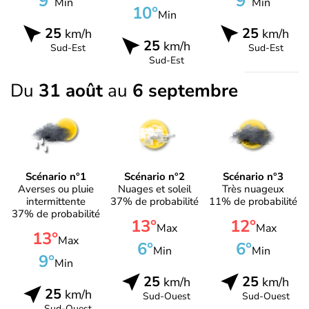
9°
9°
Min
Min
10°
Min
25
25
km/h
km/h
25
km/h
Sud-Est
Sud-Est
Sud-Est
Du
31 août
au
6 septembre
Scénario n°1
Scénario n°2
Scénario n°3
Averses ou pluie
Nuages et soleil
Très nuageux
intermittente
37% de probabilité
11% de probabilité
37% de probabilité
13°
12°
Max
Max
13°
Max
6°
6°
Min
Min
9°
Min
25
25
km/h
km/h
25
km/h
Sud-Ouest
Sud-Ouest
Sud-Ouest