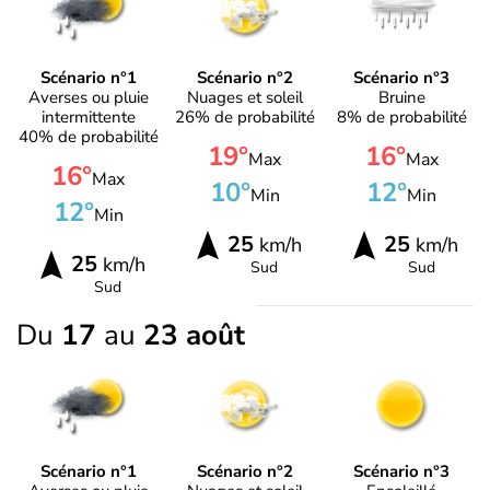
Scénario n°1
Scénario n°2
Scénario n°3
Averses ou pluie
Nuages et soleil
Bruine
intermittente
26% de probabilité
8% de probabilité
40% de probabilité
19°
16°
Max
Max
16°
Max
10°
12°
Min
Min
12°
Min
25
25
km/h
km/h
25
km/h
Sud
Sud
Sud
Du
17
au
23 août
Scénario n°1
Scénario n°2
Scénario n°3