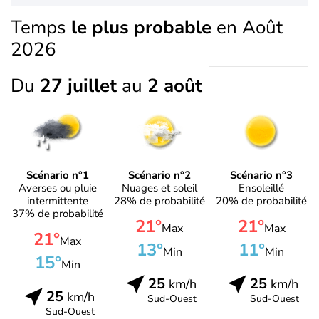
Temps
le plus probable
en Août
2026
Du
27 juillet
au
2 août
Scénario n°1
Scénario n°2
Scénario n°3
Averses ou pluie
Nuages et soleil
Ensoleillé
intermittente
28% de probabilité
20% de probabilité
37% de probabilité
21°
21°
Max
Max
21°
Max
13°
11°
Min
Min
15°
Min
25
25
km/h
km/h
25
km/h
Sud-Ouest
Sud-Ouest
Sud-Ouest