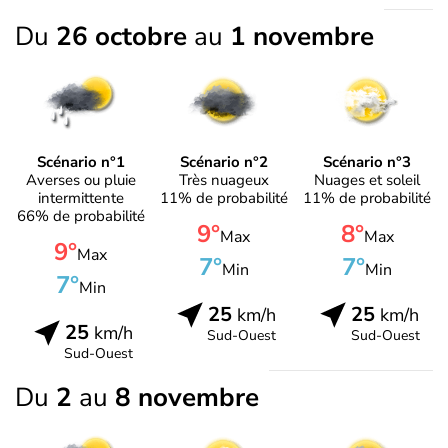
Du
26 octobre
au
1 novembre
Scénario n°1
Scénario n°2
Scénario n°3
Averses ou pluie
Très nuageux
Nuages et soleil
intermittente
11% de probabilité
11% de probabilité
66% de probabilité
9°
8°
Max
Max
9°
Max
7°
7°
Min
Min
7°
Min
25
25
km/h
km/h
25
km/h
Sud-Ouest
Sud-Ouest
Sud-Ouest
Du
2
au
8 novembre