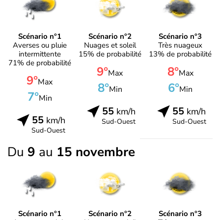
Scénario n°1
Scénario n°2
Scénario n°3
Averses ou pluie
Nuages et soleil
Très nuageux
intermittente
15% de probabilité
13% de probabilité
71% de probabilité
9°
8°
Max
Max
9°
Max
8°
6°
Min
Min
7°
Min
55
55
km/h
km/h
55
km/h
Sud-Ouest
Sud-Ouest
Sud-Ouest
Du
9
au
15 novembre
Scénario n°1
Scénario n°2
Scénario n°3