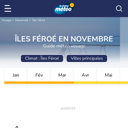
Voyage
Danemark
Îles Féroé
ÎLES FÉROÉ EN NOVEMBRE
Guide météo voyage
Climat : Îles Féroé
Villes principales
Jan
Fév
Mar
Avr
Mai