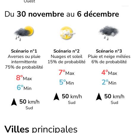
Ouest
Du
30 novembre
au
6 décembre
Scénario n°1
Scénario n°2
Scénario n°3
Averses ou pluie
Nuages et soleil
Pluie et neige mêlées
intermittente
15% de probabilité
6% de probabilité
75% de probabilité
7°
4°
Max
Max
8°
Max
5°
2°
Min
Min
6°
Min
50
50
km/h
km/h
50
km/h
Sud
Sud
Sud
Villes
principales