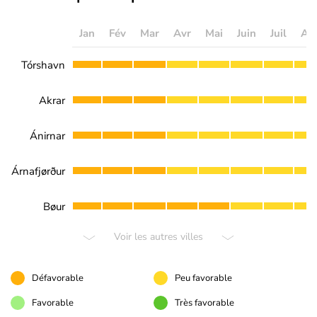
Jan
Fév
Mar
Avr
Mai
Juin
Juil
Ao
Tórshavn
Akrar
Ánirnar
Árnafjørður
Bøur
Voir les autres villes
Défavorable
Peu favorable
Favorable
Très favorable