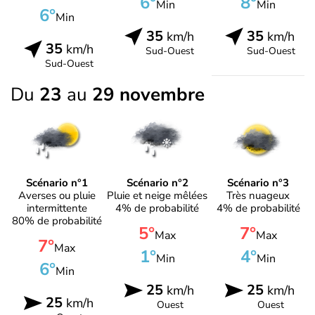
6°
8°
Min
Min
6°
Min
35
35
km/h
km/h
35
km/h
Sud-Ouest
Sud-Ouest
Sud-Ouest
Du
23
au
29 novembre
Scénario n°1
Scénario n°2
Scénario n°3
Averses ou pluie
Pluie et neige mêlées
Très nuageux
intermittente
4% de probabilité
4% de probabilité
80% de probabilité
5°
7°
Max
Max
7°
Max
1°
4°
Min
Min
6°
Min
25
25
km/h
km/h
25
km/h
Ouest
Ouest