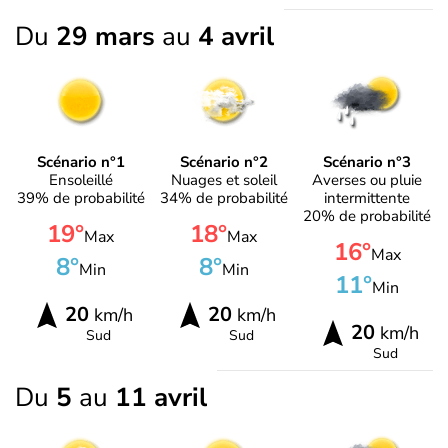
Du
29 mars
au
4 avril
Scénario n°1
Scénario n°2
Scénario n°3
Ensoleillé
Nuages et soleil
Averses ou pluie
39% de probabilité
34% de probabilité
intermittente
20% de probabilité
19°
18°
Max
Max
16°
Max
8°
8°
Min
Min
11°
Min
20
20
km/h
km/h
20
km/h
Sud
Sud
Sud
Du
5
au
11 avril