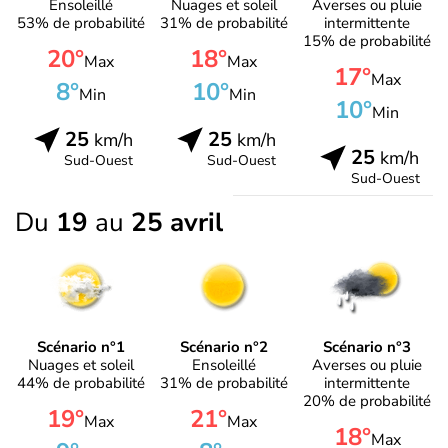
Ensoleillé
Nuages et soleil
Averses ou pluie
53% de probabilité
31% de probabilité
intermittente
15% de probabilité
20°
18°
Max
Max
17°
Max
8°
10°
Min
Min
10°
Min
25
25
km/h
km/h
25
km/h
Sud-Ouest
Sud-Ouest
Sud-Ouest
Du
19
au
25 avril
Scénario n°1
Scénario n°2
Scénario n°3
Nuages et soleil
Ensoleillé
Averses ou pluie
44% de probabilité
31% de probabilité
intermittente
20% de probabilité
19°
21°
Max
Max
18°
Max