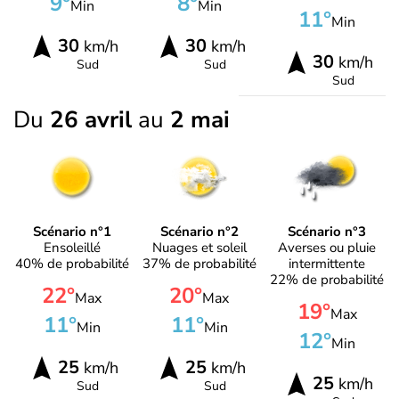
9°
8°
Min
Min
11°
Min
30
30
km/h
km/h
30
km/h
Sud
Sud
Sud
Du
26 avril
au
2 mai
Scénario n°1
Scénario n°2
Scénario n°3
Ensoleillé
Nuages et soleil
Averses ou pluie
40% de probabilité
37% de probabilité
intermittente
22% de probabilité
22°
20°
Max
Max
19°
Max
11°
11°
Min
Min
12°
Min
25
25
km/h
km/h
25
km/h
Sud
Sud