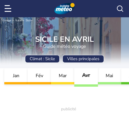
Voyage
Italie
Sicile
SICILE EN AVRIL
Guide météo voyage
Climat : Sicile
Villes principales
Avr
Jan
Fév
Mar
Mai