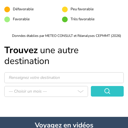
Défavorable
Peu favorable
Favorable
Très favorable
Données établies par METEO CONSULT et Réanalyses CEPMMT (2026)
Trouvez
une autre
destination
— Choisir un mois —
Voyagez
en vidéos