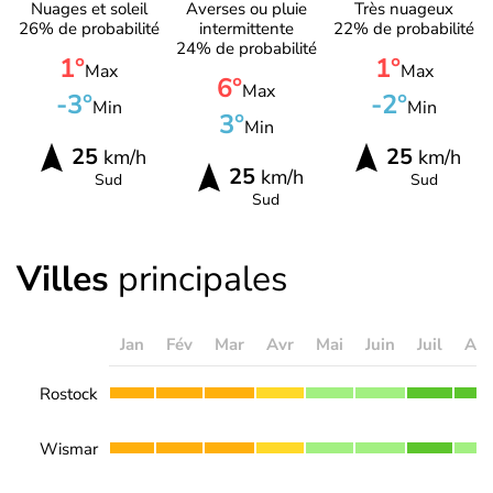
Nuages et soleil
Averses ou pluie
Très nuageux
26% de probabilité
intermittente
22% de probabilité
24% de probabilité
1°
1°
Max
Max
6°
Max
-3°
-2°
Min
Min
3°
Min
25
25
km/h
km/h
25
km/h
Sud
Sud
Sud
Villes
principales
Jan
Fév
Mar
Avr
Mai
Juin
Juil
Ao
Rostock
Wismar