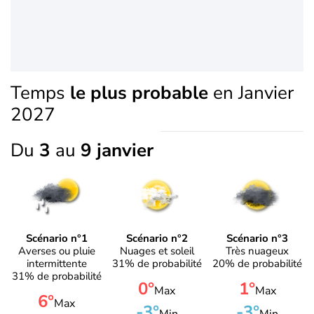
Temps
le plus probable
en Janvier
2027
Du
3
au
9 janvier
Scénario n°1
Scénario n°2
Scénario n°3
Averses ou pluie
Nuages et soleil
Très nuageux
intermittente
31% de probabilité
20% de probabilité
31% de probabilité
0°
1°
Max
Max
6°
Max
-3°
-3°
Min
Min