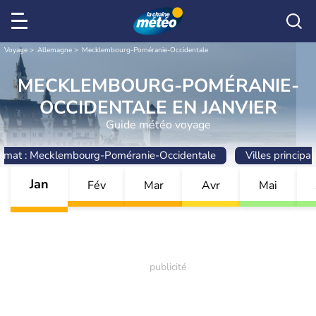
Voyage
Allemagne
Mecklembourg-Poméranie-Occidentale
MECKLEMBOURG-POMÉRANIE-
OCCIDENTALE EN JANVIER
Guide météo voyage
limat : Mecklembourg-Poméranie-Occidentale
Villes principal
Jan
Fév
Mar
Avr
Mai