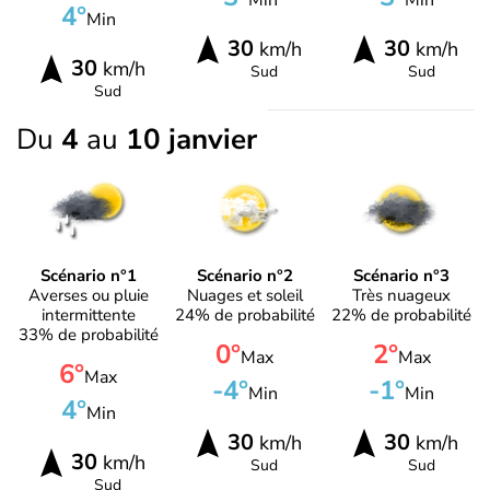
4°
Min
30
30
km/h
km/h
30
km/h
Sud
Sud
Sud
Du
4
au
10 janvier
Scénario n°1
Scénario n°2
Scénario n°3
Averses ou pluie
Nuages et soleil
Très nuageux
intermittente
24% de probabilité
22% de probabilité
33% de probabilité
0°
2°
Max
Max
6°
Max
-4°
-1°
Min
Min
4°
Min
30
30
km/h
km/h
30
km/h
Sud
Sud
Sud