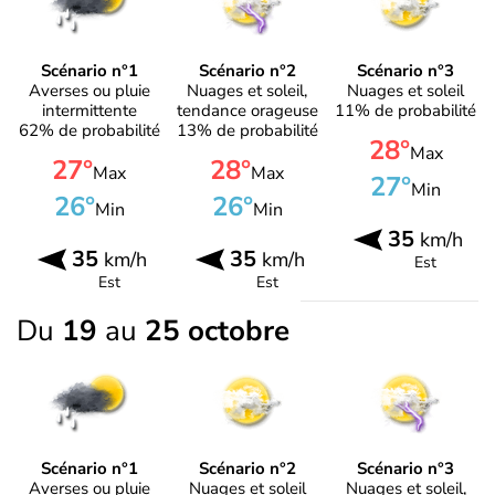
Scénario n°1
Scénario n°2
Scénario n°3
Averses ou pluie
Nuages et soleil,
Nuages et soleil
intermittente
tendance orageuse
11% de probabilité
62% de probabilité
13% de probabilité
28°
Max
27°
28°
Max
Max
27°
Min
26°
26°
Min
Min
35
km/h
35
35
km/h
km/h
Est
Est
Est
Du
19
au
25 octobre
Scénario n°1
Scénario n°2
Scénario n°3
Averses ou pluie
Nuages et soleil
Nuages et soleil,