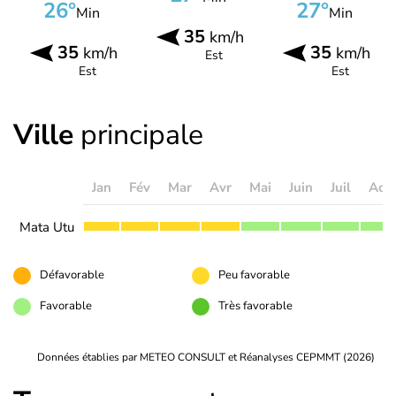
26°
27°
Min
Min
35
km/h
35
35
km/h
km/h
Est
Est
Est
Ville
principale
Jan
Fév
Mar
Avr
Mai
Juin
Juil
Aoû
Mata Utu
Défavorable
Peu favorable
Favorable
Très favorable
Données établies par METEO CONSULT et Réanalyses CEPMMT (2026)