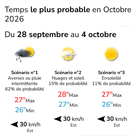
Temps
le plus probable
en Octobre
2026
Du
28 septembre
au
4 octobre
Scénario n°1
Scénario n°2
Scénario n°3
Averses ou pluie
Nuages et soleil
Ensoleillé
intermittente
15% de probabilité
11% de probabilité
62% de probabilité
28°
27°
Max
Max
27°
Max
27°
26°
Min
Min
26°
Min
30
30
km/h
km/h
30
km/h
Est
Est
Est