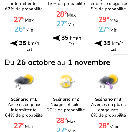
intermittente
13% de probabilité
tendance orageuse
62% de probabilité
8% de probabilité
28°
Max
27°
29°
Max
Max
27°
Min
26°
27°
Min
Min
35
km/h
35
35
km/h
km/h
Est
Est
Est
Du
26 octobre
au
1 novembre
Scénario n°1
Scénario n°2
Scénario n°3
Averses ou pluie
Nuages et soleil
Averses ou pluies
intermittente
22% de probabilité
orageuses
64% de probabilité
6% de probabilité
28°
Max
27°
28°
Max
Max
27°
Min