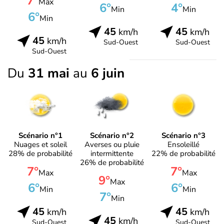
7°
Max
6°
4°
Min
Min
6°
Min
45
45
km/h
km/h
45
km/h
Sud-Ouest
Sud-Ouest
Sud-Ouest
Du
31 mai
au
6 juin
Scénario n°1
Scénario n°2
Scénario n°3
Nuages et soleil
Averses ou pluie
Ensoleillé
28% de probabilité
intermittente
22% de probabilité
26% de probabilité
7°
7°
Max
Max
9°
Max
6°
6°
Min
Min
7°
Min
45
45
km/h
km/h
45
km/h
Sud-Ouest
Sud-Ouest