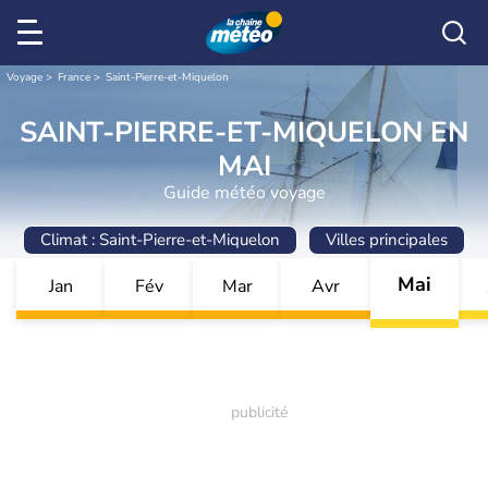
Voyage
France
Saint-Pierre-et-Miquelon
SAINT-PIERRE-ET-MIQUELON EN
MAI
Guide météo voyage
Climat : Saint-Pierre-et-Miquelon
Villes principales
Mai
Jan
Fév
Mar
Avr