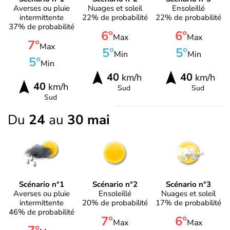
Averses ou pluie
Nuages et soleil
Ensoleillé
intermittente
22% de probabilité
22% de probabilité
37% de probabilité
6°
6°
Max
Max
7°
Max
5°
5°
Min
Min
5°
Min
40
40
km/h
km/h
40
km/h
Sud
Sud
Sud
Du
24
au
30 mai
Scénario n°1
Scénario n°2
Scénario n°3
Averses ou pluie
Ensoleillé
Nuages et soleil
intermittente
20% de probabilité
17% de probabilité
46% de probabilité
7°
6°
Max
Max