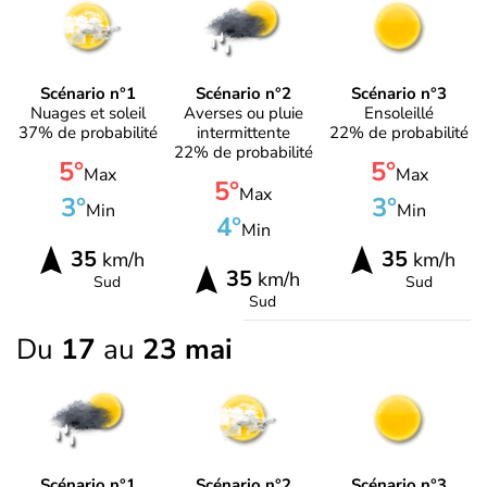
Scénario n°1
Scénario n°2
Scénario n°3
Nuages et soleil
Averses ou pluie
Ensoleillé
37% de probabilité
intermittente
22% de probabilité
22% de probabilité
5°
5°
Max
Max
5°
Max
3°
3°
Min
Min
4°
Min
35
35
km/h
km/h
35
km/h
Sud
Sud
Sud
Du
17
au
23 mai
Scénario n°1
Scénario n°2
Scénario n°3