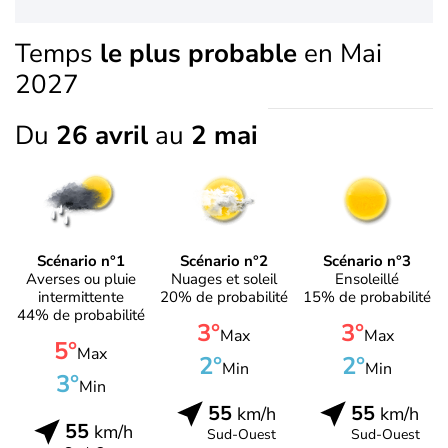
Temps
le plus probable
en Mai
2027
Du
26 avril
au
2 mai
Scénario n°1
Scénario n°2
Scénario n°3
Averses ou pluie
Nuages et soleil
Ensoleillé
intermittente
20% de probabilité
15% de probabilité
44% de probabilité
3°
3°
Max
Max
5°
Max
2°
2°
Min
Min
3°
Min
55
55
km/h
km/h
55
km/h
Sud-Ouest
Sud-Ouest