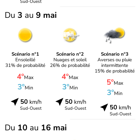
Sud-Ouest
Du
3
au
9 mai
Scénario n°1
Scénario n°2
Scénario n°3
Ensoleillé
Nuages et soleil
Averses ou pluie
31% de probabilité
26% de probabilité
intermittente
15% de probabilité
4°
4°
Max
Max
5°
Max
3°
3°
Min
Min
3°
Min
50
50
km/h
km/h
50
km/h
Sud-Ouest
Sud-Ouest
Sud-Ouest
Du
10
au
16 mai