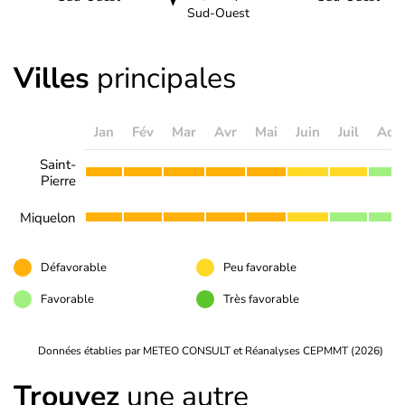
Sud-Ouest
Villes
principales
Jan
Fév
Mar
Avr
Mai
Juin
Juil
Aoû
Saint-
Pierre
Miquelon
Défavorable
Peu favorable
Favorable
Très favorable
Données établies par METEO CONSULT et Réanalyses CEPMMT (2026)
Trouvez
une autre