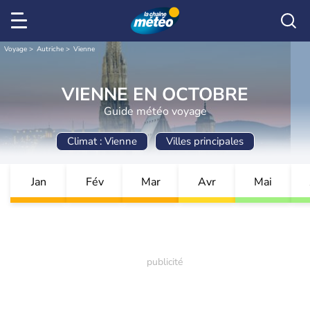
Voyage
Autriche
Vienne
VIENNE EN OCTOBRE
Guide météo voyage
Climat : Vienne
Villes principales
Jan
Fév
Mar
Avr
Mai