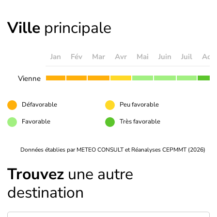
Ville
principale
Jan
Fév
Mar
Avr
Mai
Juin
Juil
Aoû
Vienne
Défavorable
Peu favorable
Favorable
Très favorable
Données établies par METEO CONSULT et Réanalyses CEPMMT (2026)
Trouvez
une autre
destination