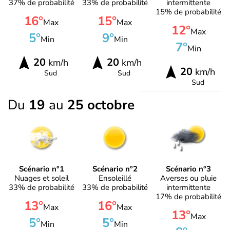
37% de probabilité
33% de probabilité
intermittente
15% de probabilité
16°
15°
Max
Max
12°
Max
5°
9°
Min
Min
7°
Min
20
20
km/h
km/h
20
km/h
Sud
Sud
Sud
Du
19
au
25 octobre
Scénario n°1
Scénario n°2
Scénario n°3
Nuages et soleil
Ensoleillé
Averses ou pluie
33% de probabilité
33% de probabilité
intermittente
17% de probabilité
13°
16°
Max
Max
13°
Max
5°
5°
Min
Min