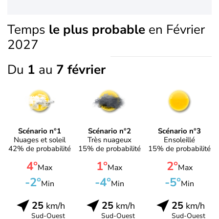
Temps
le plus probable
en Février
2027
Du
1
au
7 février
Scénario n°1
Scénario n°2
Scénario n°3
Nuages et soleil
Très nuageux
Ensoleillé
42% de probabilité
15% de probabilité
15% de probabilité
4°
1°
2°
Max
Max
Max
-2°
-4°
-5°
Min
Min
Min
25
25
25
km/h
km/h
km/h
Sud-Ouest
Sud-Ouest
Sud-Ouest