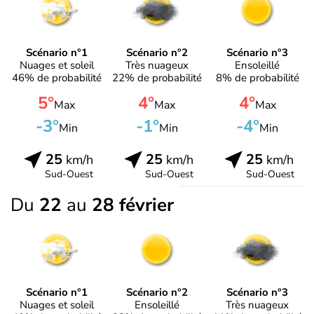
Scénario n°1
Scénario n°2
Scénario n°3
Nuages et soleil
Très nuageux
Ensoleillé
46% de probabilité
22% de probabilité
8% de probabilité
5°
4°
4°
Max
Max
Max
-3°
-1°
-4°
Min
Min
Min
25
25
25
km/h
km/h
km/h
Sud-Ouest
Sud-Ouest
Sud-Ouest
Du
22
au
28 février
Scénario n°1
Scénario n°2
Scénario n°3
Nuages et soleil
Ensoleillé
Très nuageux