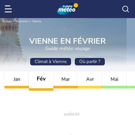
Voyage
Autriche
Vienne
VIENNE EN FÉVRIER
Guide météo voyage
Climat à Vienne
Où partir ?
Fév
Jan
Mar
Avr
Mai