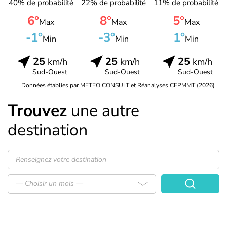
40% de probabilité
22% de probabilité
11% de probabilité
6°
8°
5°
Max
Max
Max
-1°
-3°
1°
Min
Min
Min
25
25
25
km/h
km/h
km/h
Sud-Ouest
Sud-Ouest
Sud-Ouest
Données établies par METEO CONSULT et Réanalyses CEPMMT (2026)
Trouvez
une autre
destination
— Choisir un mois —