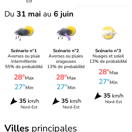
Est
Du
31 mai
au
6 juin
Scénario n°1
Scénario n°2
Scénario n°3
Averses ou pluie
Averses ou pluies
Nuages et soleil
intermittente
orageuses
13% de probabilité
55% de probabilité
13% de probabilité
28°
Max
28°
28°
Max
Max
27°
Min
27°
27°
Min
Min
35
km/h
35
35
km/h
km/h
Nord-Est
Nord-Est
Nord-Est
Villes
principales