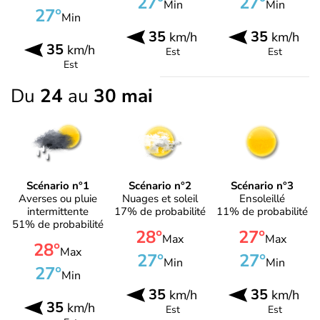
27°
27°
Min
Min
27°
Min
35
35
km/h
km/h
35
km/h
Est
Est
Est
Du
24
au
30 mai
Scénario n°1
Scénario n°2
Scénario n°3
Averses ou pluie
Nuages et soleil
Ensoleillé
intermittente
17% de probabilité
11% de probabilité
51% de probabilité
28°
27°
Max
Max
28°
Max
27°
27°
Min
Min
27°
Min
35
35
km/h
km/h
35
km/h
Est
Est