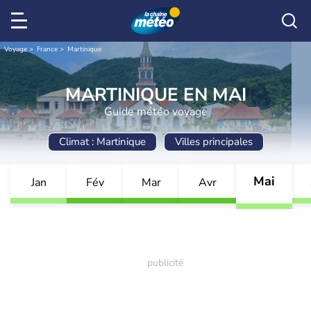
Voyage
France
Martinique
MARTINIQUE EN MAI
Guide météo voyage
Climat : Martinique
Villes principales
Mai
Jan
Fév
Mar
Avr