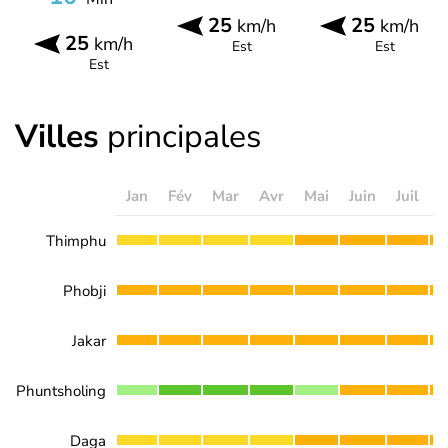
25
25
km/h
km/h
25
km/h
Est
Est
Est
Villes
principales
Jan
Fév
Mar
Avr
Mai
Juin
Juil
A
Thimphu
Phobji
Jakar
Phuntsholing
Daga