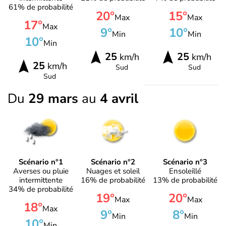
61% de probabilité
20°
15°
Max
Max
17°
Max
9°
10°
Min
Min
10°
Min
25
25
km/h
km/h
25
km/h
Sud
Sud
Sud
Du
29 mars
au
4 avril
Scénario n°1
Scénario n°2
Scénario n°3
Averses ou pluie
Nuages et soleil
Ensoleillé
intermittente
16% de probabilité
13% de probabilité
34% de probabilité
19°
20°
Max
Max
18°
Max
9°
8°
Min
Min
10°
Min