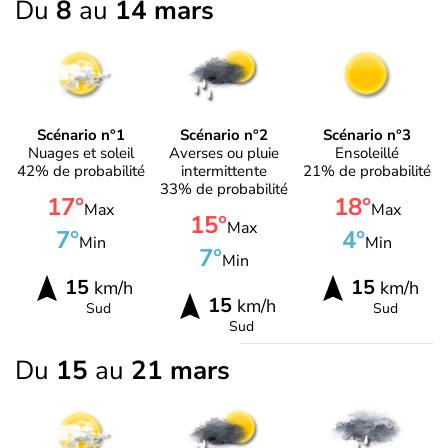
Du
8
au
14 mars
Scénario n°1
Scénario n°2
Scénario n°3
Nuages et soleil
Averses ou pluie
Ensoleillé
42% de probabilité
intermittente
21% de probabilité
33% de probabilité
17°
18°
Max
Max
15°
Max
7°
4°
Min
Min
7°
Min
15
15
km/h
km/h
15
km/h
Sud
Sud
Sud
Du
15
au
21 mars