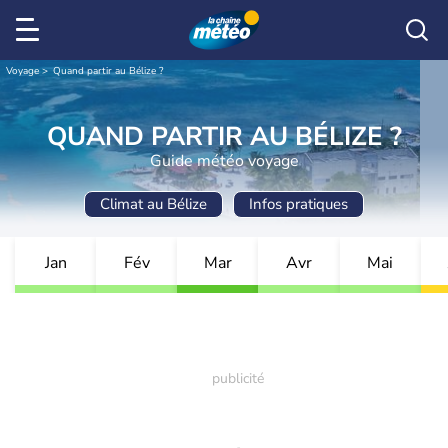
Voyage
Quand partir au Bélize ?
QUAND PARTIR AU BÉLIZE ?
Guide météo voyage
Climat au Bélize
Infos pratiques
Jan
Fév
Mar
Avr
Mai