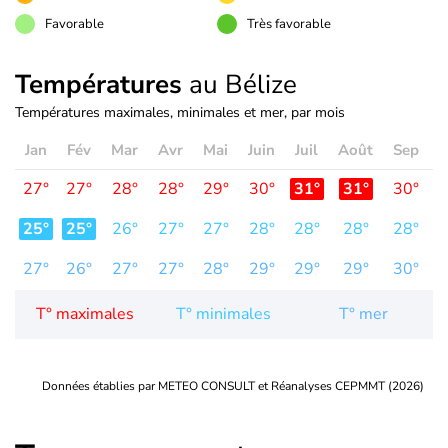
Favorable
Très favorable
Températures
au Bélize
Températures maximales, minimales et mer, par mois
Jan
Fév
Mar
Avr
Mai
Juin
Juil
Août
Sep
O
27°
27°
28°
28°
29°
30°
31°
31°
30°
2
25°
25°
26°
27°
27°
28°
28°
28°
28°
2
27°
26°
27°
27°
28°
29°
29°
29°
30°
3
T° maximales
T° minimales
T° mer
Données établies par METEO CONSULT et Réanalyses CEPMMT (2026)