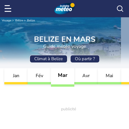
Voyage
Bélize
Belize
BELIZE EN MARS
Guide météo voyage
Climat à Belize
Où partir ?
Mar
Jan
Fév
Avr
Mai