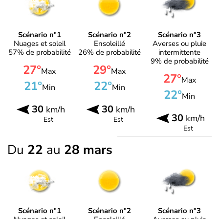
Scénario n°1
Scénario n°2
Scénario n°3
Nuages et soleil
Ensoleillé
Averses ou pluie
57% de probabilité
26% de probabilité
intermittente
9% de probabilité
27°
29°
Max
Max
27°
Max
21°
22°
Min
Min
22°
Min
30
30
km/h
km/h
30
km/h
Est
Est
Est
Du
22
au
28 mars
Scénario n°1
Scénario n°2
Scénario n°3