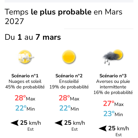
Temps
le plus probable
en Mars
2027
Du
1
au
7 mars
Scénario n°1
Scénario n°2
Scénario n°3
Nuages et soleil
Ensoleillé
Averses ou pluie
45% de probabilité
19% de probabilité
intermittente
16% de probabilité
28°
28°
Max
Max
27°
Max
22°
22°
Min
Min
23°
Min
25
25
km/h
km/h
25
km/h
Est
Est
Est