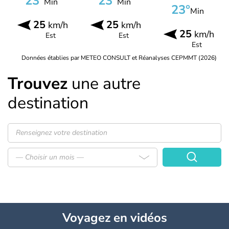
23°
23°
Min
Min
23°
Min
25
25
km/h
km/h
25
km/h
Est
Est
Est
Données établies par METEO CONSULT et Réanalyses CEPMMT (2026)
Trouvez
une autre
destination
— Choisir un mois —
Voyagez
en vidéos