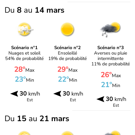
Du
8
au
14 mars
Scénario n°1
Scénario n°2
Scénario n°3
Nuages et soleil
Ensoleillé
Averses ou pluie
54% de probabilité
19% de probabilité
intermittente
11% de probabilité
28°
29°
Max
Max
26°
Max
23°
22°
Min
Min
21°
Min
30
30
km/h
km/h
30
km/h
Est
Est
Est
Du
15
au
21 mars