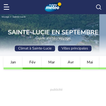
Voyage
Sainte-Lucie
SAINTE-LUCIE EN SEPTEMBRE
Guide météo voyage
Climat à Sainte-Lucie
Villes principales
Jan
Fév
Mar
Avr
Mai