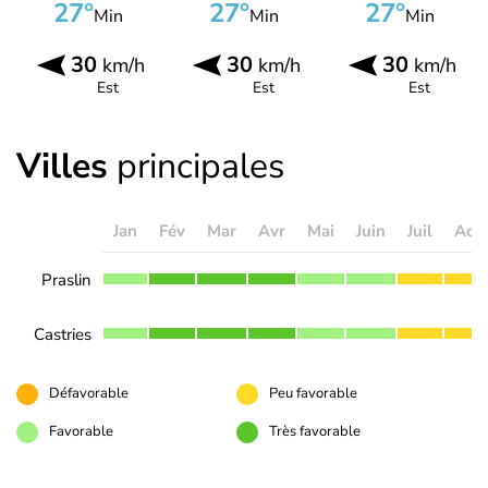
27°
27°
27°
Min
Min
Min
30
30
30
km/h
km/h
km/h
Est
Est
Est
Villes
principales
Jan
Fév
Mar
Avr
Mai
Juin
Juil
Aoû
Praslin
Castries
Défavorable
Peu favorable
Favorable
Très favorable