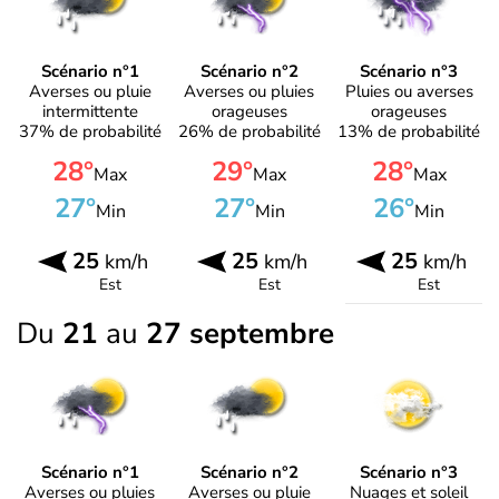
Scénario n°1
Scénario n°2
Scénario n°3
Averses ou pluie
Averses ou pluies
Pluies ou averses
intermittente
orageuses
orageuses
37% de probabilité
26% de probabilité
13% de probabilité
28°
29°
28°
Max
Max
Max
27°
27°
26°
Min
Min
Min
25
25
25
km/h
km/h
km/h
Est
Est
Est
Du
21
au
27 septembre
Scénario n°1
Scénario n°2
Scénario n°3
Averses ou pluies
Averses ou pluie
Nuages et soleil