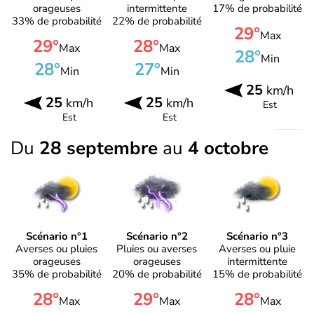
orageuses
intermittente
17% de probabilité
33% de probabilité
22% de probabilité
29°
Max
29°
28°
Max
Max
28°
Min
28°
27°
Min
Min
25
km/h
25
25
km/h
km/h
Est
Est
Est
Du
28 septembre
au
4 octobre
Scénario n°1
Scénario n°2
Scénario n°3
Averses ou pluies
Pluies ou averses
Averses ou pluie
orageuses
orageuses
intermittente
35% de probabilité
20% de probabilité
15% de probabilité
28°
29°
28°
Max
Max
Max