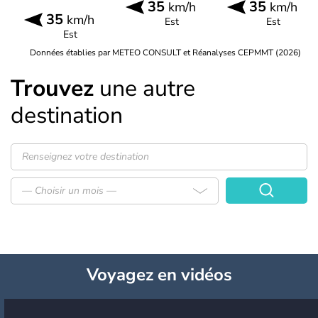
35
35
km/h
km/h
35
km/h
Est
Est
Est
Données établies par METEO CONSULT et Réanalyses CEPMMT (2026)
Trouvez
une autre
destination
— Choisir un mois —
Voyagez
en vidéos