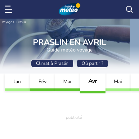
Voyage
Praslin
PRASLIN EN AVRIL
Guide météo voyage
Climat à Praslin
Où partir ?
Avr
Jan
Fév
Mar
Mai