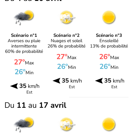
Scénario n°1
Scénario n°2
Scénario n°3
Averses ou pluie
Nuages et soleil
Ensoleillé
intermittente
26% de probabilité
13% de probabilité
60% de probabilité
27°
26°
Max
Max
27°
Max
26°
26°
Min
Min
26°
Min
35
35
km/h
km/h
35
km/h
Est
Est
Est
Du
11
au
17 avril