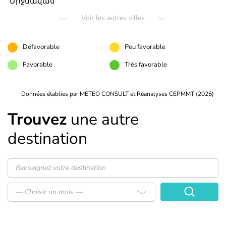
Միջնավան
Voir les autres villes
Défavorable
Peu favorable
Favorable
Très favorable
Données établies par METEO CONSULT et Réanalyses CEPMMT (2026)
Trouvez
une autre
destination
— Choisir un mois —