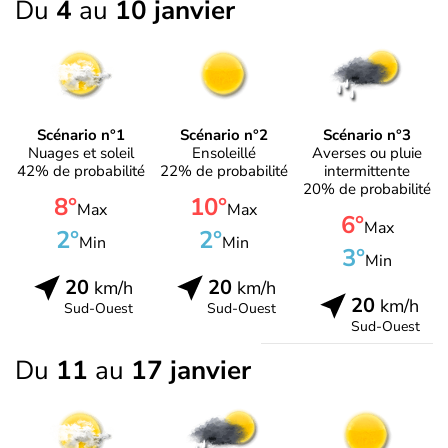
Du
4
au
10 janvier
Scénario n°1
Scénario n°2
Scénario n°3
Nuages et soleil
Ensoleillé
Averses ou pluie
42% de probabilité
22% de probabilité
intermittente
20% de probabilité
8°
10°
Max
Max
6°
Max
2°
2°
Min
Min
3°
Min
20
20
km/h
km/h
20
km/h
Sud-Ouest
Sud-Ouest
Sud-Ouest
Du
11
au
17 janvier