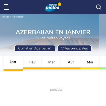
Voyage
Azerbaijan
AZERBAIJAN EN JANVIER
Guide météo voyage
Climat en Azerbaijan
Villes principales
Jan
Fév
Mar
Avr
Mai