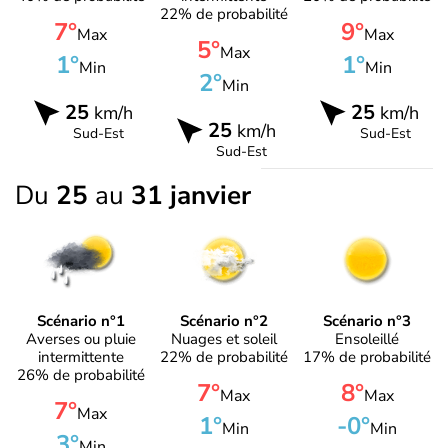
22% de probabilité
7°
9°
Max
Max
5°
Max
1°
1°
Min
Min
2°
Min
25
25
km/h
km/h
25
km/h
Sud-Est
Sud-Est
Sud-Est
Du
25
au
31 janvier
Scénario n°1
Scénario n°2
Scénario n°3
Averses ou pluie
Nuages et soleil
Ensoleillé
intermittente
22% de probabilité
17% de probabilité
26% de probabilité
7°
8°
Max
Max
7°
Max
1°
-0°
Min
Min
3°
Min