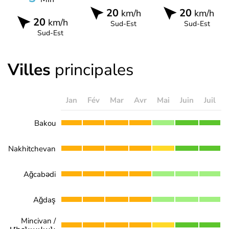
20
20
km/h
km/h
20
km/h
Sud-Est
Sud-Est
Sud-Est
Villes
principales
Jan
Fév
Mar
Avr
Mai
Juin
Juil
Bakou
Nakhitchevan
Ağcabədi
Ağdaş
Mincivan /