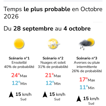
Temps
le plus probable
en Octobre
2026
Du
28 septembre
au
4 octobre
Scénario n°1
Scénario n°2
Scénario n°3
Ensoleillé
Nuages et soleil
Averses ou pluie
40% de probabilité
31% de probabilité
intermittente
26% de probabilité
24°
21°
Max
Max
17°
Max
12°
12°
Min
Min
11°
Min
15
15
km/h
km/h
15
km/h
Sud
Sud
Sud