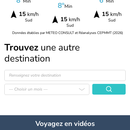
8°
6°
Min
Min
8°
Min
15
15
km/h
km/h
15
km/h
Sud
Sud
Sud
Données établies par METEO CONSULT et Réanalyses CEPMMT (2026)
Trouvez
une autre
destination
— Choisir un mois —
Voyagez
en vidéos