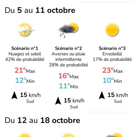
Du
5
au
11 octobre
Scénario n°1
Scénario n°2
Scénario n°3
Nuages et soleil
Averses ou pluie
Ensoleillé
42% de probabilité
intermittente
17% de probabilité
28% de probabilité
21°
23°
Max
Max
16°
Max
12°
10°
Min
Min
11°
Min
15
15
km/h
km/h
15
km/h
Sud
Sud
Sud
Du
12
au
18 octobre