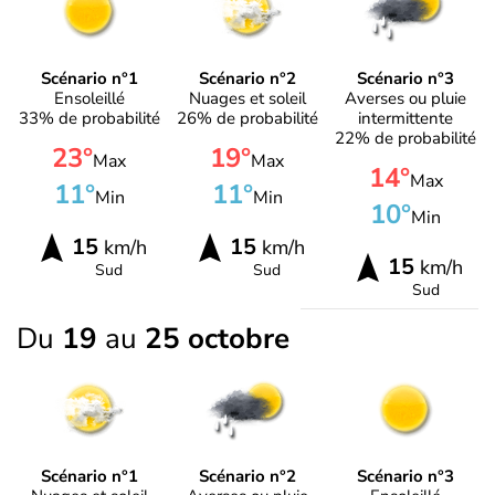
Scénario n°1
Scénario n°2
Scénario n°3
Ensoleillé
Nuages et soleil
Averses ou pluie
33% de probabilité
26% de probabilité
intermittente
22% de probabilité
23°
19°
Max
Max
14°
Max
11°
11°
Min
Min
10°
Min
15
15
km/h
km/h
15
km/h
Sud
Sud
Sud
Du
19
au
25 octobre
Scénario n°1
Scénario n°2
Scénario n°3