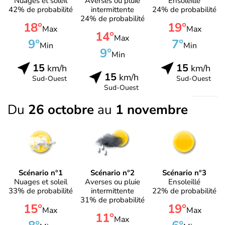
Nuages et soleil
Averses ou pluie
Ensoleillé
42% de probabilité
intermittente
24% de probabilité
24% de probabilité
18°
19°
Max
Max
14°
Max
9°
7°
Min
Min
9°
Min
15
15
km/h
km/h
15
km/h
Sud-Ouest
Sud-Ouest
Sud-Ouest
Du
26 octobre
au
1 novembre
Scénario n°1
Scénario n°2
Scénario n°3
Nuages et soleil
Averses ou pluie
Ensoleillé
33% de probabilité
intermittente
22% de probabilité
31% de probabilité
15°
19°
Max
Max
11°
Max