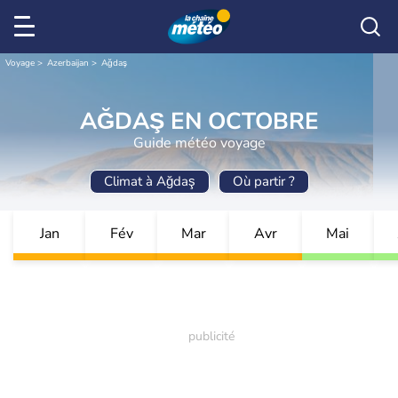
Voyage
Azerbaijan
Ağdaş
AĞDAŞ EN OCTOBRE
Guide météo voyage
Climat à Ağdaş
Où partir ?
Jan
Fév
Mar
Avr
Mai