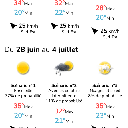
34°
32°
Max
Max
28°
Max
20°
22°
Min
Min
20°
Min
25
25
km/h
km/h
25
km/h
Sud-Est
Sud-Est
Sud-Est
Du
28 juin
au
4 juillet
Scénario n°1
Scénario n°2
Scénario n°3
Ensoleillé
Averses ou pluie
Nuages et soleil
77% de probabilité
intermittente
8% de probabilité
11% de probabilité
35°
35°
Max
Max
32°
Max
20°
23°
Min
Min
21°
Min