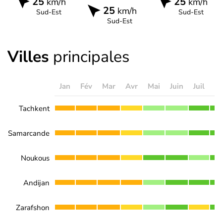
25
25
km/h
km/h
25
km/h
Sud-Est
Sud-Est
Sud-Est
Villes
principales
Jan
Fév
Mar
Avr
Mai
Juin
Juil
A
Tachkent
Samarcande
Noukous
Andijan
Zarafshon