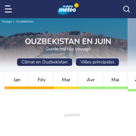
Voyage
Ouzbekistan
OUZBEKISTAN EN JUIN
Guide météo voyage
Climat en Ouzbekistan
Villes principales
Jan
Fév
Mar
Avr
Mai