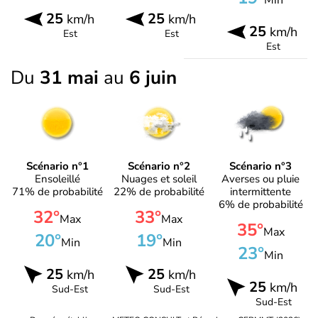
25
25
km/h
km/h
25
km/h
Est
Est
Est
Du
31 mai
au
6 juin
Scénario n°1
Scénario n°2
Scénario n°3
Ensoleillé
Nuages et soleil
Averses ou pluie
71% de probabilité
22% de probabilité
intermittente
6% de probabilité
32°
33°
Max
Max
35°
Max
20°
19°
Min
Min
23°
Min
25
25
km/h
km/h
25
km/h
Sud-Est
Sud-Est
Sud-Est