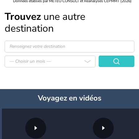
Données établies par METEO CONSULT et Réanalyses CEPMMT (2026)
Trouvez
une autre
destination
— Choisir un mois —
Voyagez
en vidéos