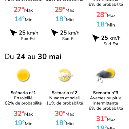
6% de probabilité
27°
29°
Max
Max
28°
Max
14°
18°
Min
Min
18°
Min
25
25
km/h
km/h
25
km/h
Sud-Est
Sud-Est
Sud-Est
Du
24
au
30 mai
Scénario n°1
Scénario n°2
Scénario n°3
Ensoleillé
Nuages et soleil
Averses ou pluie
82% de probabilité
11% de probabilité
intermittente
6% de probabilité
32°
30°
Max
Max
31°
Max
19°
18°
Min
Min
19°
Min