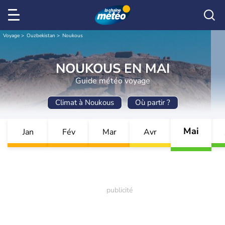
Voyage
Ouzbekistan
Noukous
NOUKOUS EN MAI
Guide météo voyage
Climat à Noukous
Où partir ?
Mai
Jan
Fév
Mar
Avr