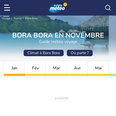
Voyage
France
Bora Bora
BORA BORA EN NOVEMBRE
Guide météo voyage
Climat à Bora Bora
Où partir ?
Jan
Fév
Mar
Avr
Mai