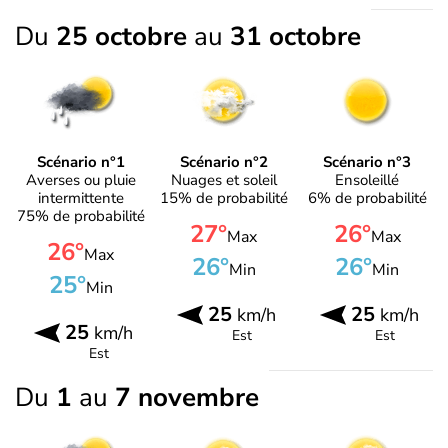
Du
25 octobre
au
31 octobre
Scénario n°1
Scénario n°2
Scénario n°3
Averses ou pluie
Nuages et soleil
Ensoleillé
intermittente
15% de probabilité
6% de probabilité
75% de probabilité
27°
26°
Max
Max
26°
Max
26°
26°
Min
Min
25°
Min
25
25
km/h
km/h
25
km/h
Est
Est
Est
Du
1
au
7 novembre