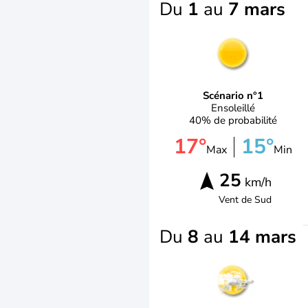
Du
1
au
7 mars
Scénario n°1
Ensoleillé
40% de probabilité
17°
15°
Max
Min
25
km/h
Vent de
Sud
Du
8
au
14 mars