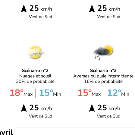
25
25
km/h
km/h
Vent de
Sud
Vent de
Sud
Scénario n°2
Scénario n°3
Nuages et soleil
Averses ou pluie intermittente
30% de probabilité
16% de probabilité
18°
15°
15°
12°
Max
Min
Max
Min
25
25
km/h
km/h
Vent de
Sud
Vent de
Sud
vril