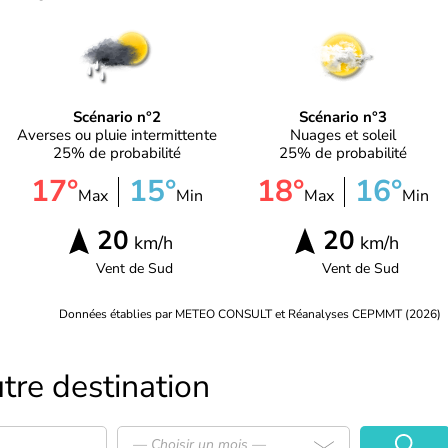
Scénario n°2
Scénario n°3
Averses ou pluie intermittente
Nuages et soleil
25% de probabilité
25% de probabilité
17°
15°
18°
16°
Max
Min
Max
Min
20
20
km/h
km/h
Vent de
Sud
Vent de
Sud
Données établies par METEO CONSULT et Réanalyses CEPMMT (2026)
tre destination
— Choisir un mois —