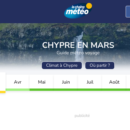
CHYPRE EN MARS
Guide météo voyage
Climat à Chypre
Où partir ?
Avr
Mai
Juin
Juil
Août