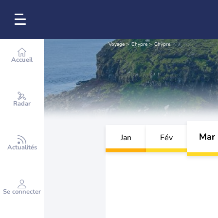
Voyage
Chypre
Chypre
Accueil
Radar
Mar
Jan
Fév
Actualités
Se connecter