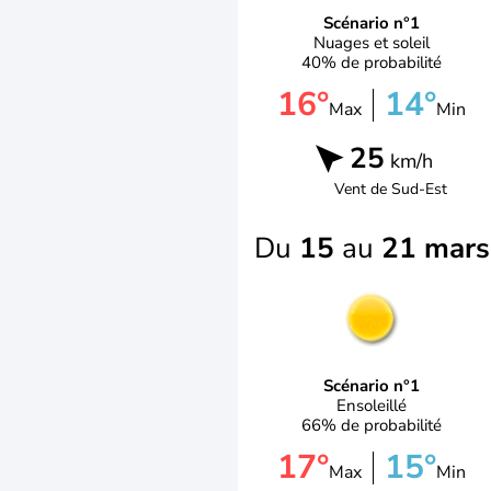
Scénario n°1
Nuages et soleil
40% de probabilité
16°
14°
Max
Min
25
km/h
Vent de
Sud-Est
Du
15
au
21 mars
Scénario n°1
Ensoleillé
66% de probabilité
17°
15°
Max
Min