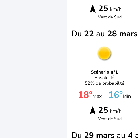
25
km/h
Vent de
Sud
Du
22
au
28 mars
Scénario n°1
Ensoleillé
52% de probabilité
18°
16°
Max
Min
25
km/h
Vent de
Sud
Du
29 mars
au
4 a