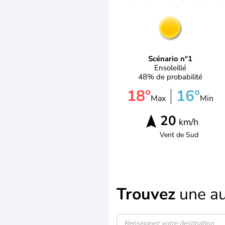
Scénario n°1
Ensoleillé
48% de probabilité
18°
16°
Max
Min
20
km/h
Vent de
Sud
Trouvez
une au