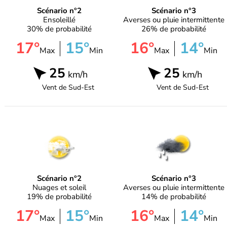
Scénario n°2
Scénario n°3
Ensoleillé
Averses ou pluie intermittente
30% de probabilité
26% de probabilité
17°
15°
16°
14°
Max
Min
Max
Min
25
25
km/h
km/h
Vent de
Sud-Est
Vent de
Sud-Est
Scénario n°2
Scénario n°3
Nuages et soleil
Averses ou pluie intermittente
19% de probabilité
14% de probabilité
17°
15°
16°
14°
Max
Min
Max
Min