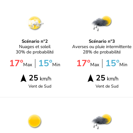
Scénario n°2
Scénario n°3
Nuages et soleil
Averses ou pluie intermittente
30% de probabilité
28% de probabilité
17°
15°
17°
15°
Max
Min
Max
Min
25
25
km/h
km/h
Vent de
Sud
Vent de
Sud