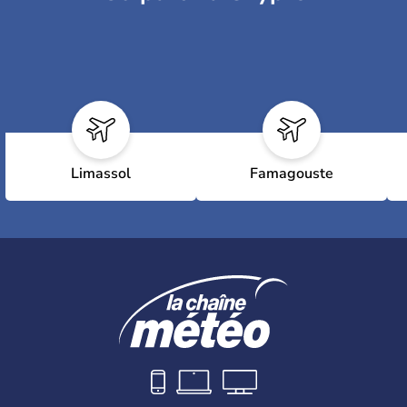
Limassol
Famagouste