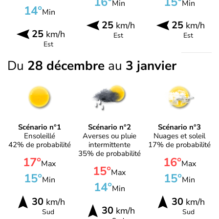
16°
15°
Min
Min
14°
Min
25
25
km/h
km/h
25
km/h
Est
Est
Est
Du
28 décembre
au
3 janvier
Scénario n°1
Scénario n°2
Scénario n°3
Ensoleillé
Averses ou pluie
Nuages et soleil
42% de probabilité
intermittente
17% de probabilité
35% de probabilité
17°
16°
Max
Max
15°
Max
15°
15°
Min
Min
14°
Min
30
30
km/h
km/h
30
km/h
Sud
Sud