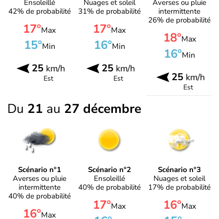
Ensoleillé
Nuages et soleil
Averses ou pluie
42% de probabilité
31% de probabilité
intermittente
26% de probabilité
17°
17°
Max
Max
18°
Max
15°
16°
Min
Min
16°
Min
25
25
km/h
km/h
25
km/h
Est
Est
Est
Du
21
au
27 décembre
Scénario n°1
Scénario n°2
Scénario n°3
Averses ou pluie
Ensoleillé
Nuages et soleil
intermittente
40% de probabilité
17% de probabilité
40% de probabilité
17°
16°
Max
Max
16°
Max