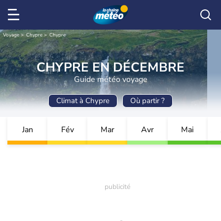
Voyage
Chypre
Chypre
CHYPRE EN DÉCEMBRE
Guide météo voyage
Climat à Chypre
Où partir ?
Jan
Fév
Mar
Avr
Mai