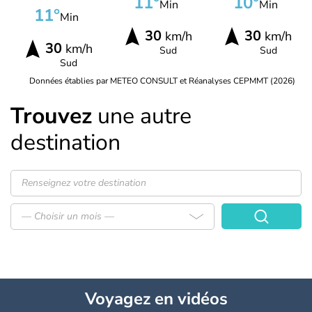
11°
10°
Min
Min
11°
Min
30
30
km/h
km/h
30
km/h
Sud
Sud
Sud
Données établies par METEO CONSULT et Réanalyses CEPMMT (2026)
Trouvez
une autre
destination
— Choisir un mois —
Voyagez
en vidéos