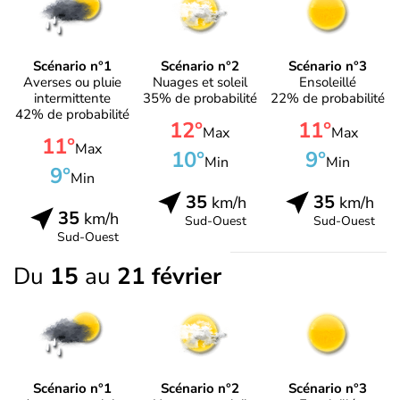
Scénario n°1
Scénario n°2
Scénario n°3
Averses ou pluie
Nuages et soleil
Ensoleillé
intermittente
35% de probabilité
22% de probabilité
42% de probabilité
12°
11°
Max
Max
11°
Max
10°
9°
Min
Min
9°
Min
35
35
km/h
km/h
35
km/h
Sud-Ouest
Sud-Ouest
Sud-Ouest
Du
15
au
21 février
Scénario n°1
Scénario n°2
Scénario n°3