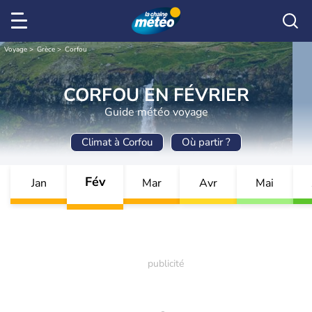
Voyage
Grèce
Corfou
CORFOU EN FÉVRIER
Guide météo voyage
Climat à Corfou
Où partir ?
Fév
Jan
Mar
Avr
Mai