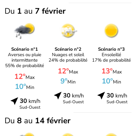
Du
1
au
7 février
Scénario n°1
Scénario n°2
Scénario n°3
Averses ou pluie
Nuages et soleil
Ensoleillé
intermittente
24% de probabilité
17% de probabilité
55% de probabilité
12°
13°
Max
Max
12°
Max
9°
10°
Min
Min
10°
Min
30
30
km/h
km/h
30
km/h
Sud-Ouest
Sud-Ouest
Sud-Ouest
Du
8
au
14 février