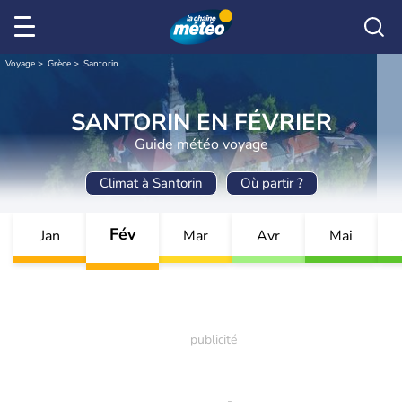
Voyage
Grèce
Santorin
SANTORIN EN FÉVRIER
Guide météo voyage
Climat à Santorin
Où partir ?
Fév
Jan
Mar
Avr
Mai