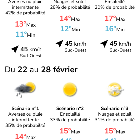
Averses ou pluie
Nuages et soleil
Ensoleillé
intermittente
28% de probabilité
20% de probabilité
42% de probabilité
14°
17°
Max
Max
13°
Max
12°
16°
Min
Min
11°
Min
45
45
km/h
km/h
45
km/h
Sud-Ouest
Sud-Ouest
Sud-Ouest
Du
22
au
28 février
Scénario n°1
Scénario n°2
Scénario n°3
Averses ou pluie
Ensoleillé
Nuages et soleil
intermittente
33% de probabilité
31% de probabilité
35% de probabilité
15°
15°
Max
Max
14°
Max