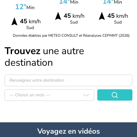
14°
14°
Min
Min
12°
Min
45
45
km/h
km/h
45
km/h
Sud
Sud
Sud
Données établies par METEO CONSULT et Réanalyses CEPMMT (2026)
Trouvez
une autre
destination
— Choisir un mois —
Voyagez
en vidéos