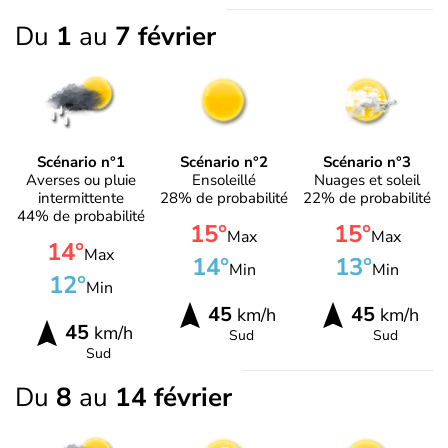
Du
1
au
7 février
Scénario n°1
Scénario n°2
Scénario n°3
Averses ou pluie
Ensoleillé
Nuages et soleil
intermittente
28% de probabilité
22% de probabilité
44% de probabilité
15°
15°
Max
Max
14°
Max
14°
13°
Min
Min
12°
Min
45
45
km/h
km/h
45
km/h
Sud
Sud
Sud
Du
8
au
14 février