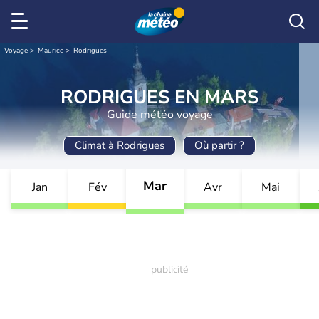
Voyage
Maurice
Rodrigues
RODRIGUES EN MARS
Guide météo voyage
Climat à Rodrigues
Où partir ?
Mar
Jan
Fév
Avr
Mai