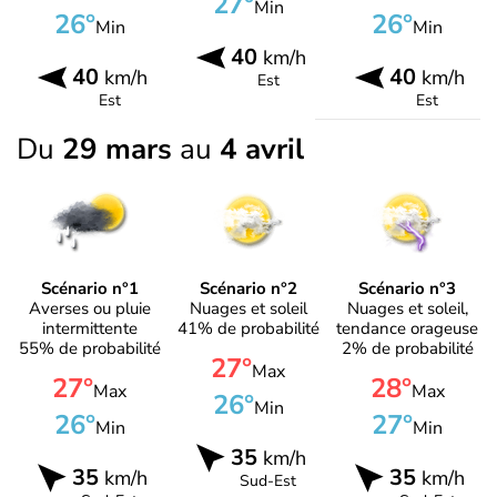
27°
Min
26°
26°
Min
Min
40
km/h
40
40
km/h
km/h
Est
Est
Est
Du
29 mars
au
4 avril
Scénario n°1
Scénario n°2
Scénario n°3
Averses ou pluie
Nuages et soleil
Nuages et soleil,
intermittente
41% de probabilité
tendance orageuse
55% de probabilité
2% de probabilité
27°
Max
27°
28°
Max
Max
26°
Min
26°
27°
Min
Min
35
km/h
35
35
km/h
km/h
Sud-Est