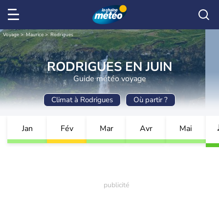
Voyage
Maurice
Rodrigues
RODRIGUES EN JUIN
Guide météo voyage
Climat à Rodrigues
Où partir ?
Jan
Fév
Mar
Avr
Mai