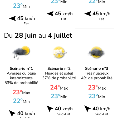
23°
22°
Min
Min
23°
Min
45
45
km/h
km/h
45
km/h
Est
Est
Est
Du
28 juin
au
4 juillet
Scénario n°1
Scénario n°2
Scénario n°3
Averses ou pluie
Nuages et soleil
Très nuageux
intermittente
37% de probabilité
4% de probabilité
53% de probabilité
24°
23°
Max
Max
23°
Max
23°
23°
Min
Min
22°
Min
40
40
km/h
km/h
40
km/h
Sud-Est
Sud-Est