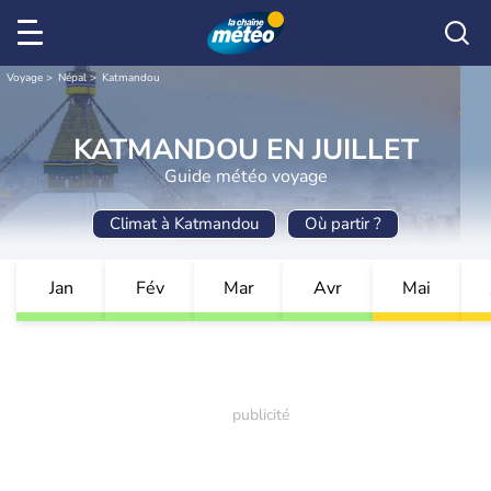
Voyage
Népal
Katmandou
KATMANDOU EN JUILLET
Guide météo voyage
Climat à Katmandou
Où partir ?
Jan
Fév
Mar
Avr
Mai