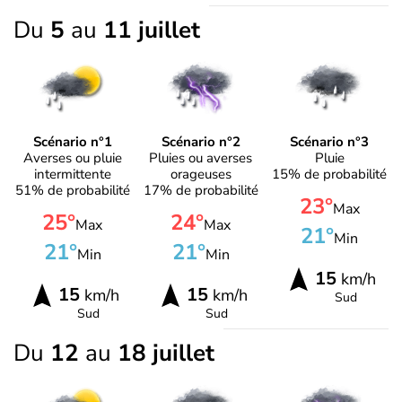
Du
5
au
11 juillet
Scénario n°1
Scénario n°2
Scénario n°3
Averses ou pluie
Pluies ou averses
Pluie
intermittente
orageuses
15% de probabilité
51% de probabilité
17% de probabilité
23°
Max
25°
24°
Max
Max
21°
Min
21°
21°
Min
Min
15
km/h
15
15
km/h
km/h
Sud
Sud
Sud
Du
12
au
18 juillet