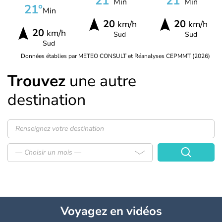
21°
21°
Min
Min
21°
Min
20
20
km/h
km/h
20
km/h
Sud
Sud
Sud
Données établies par METEO CONSULT et Réanalyses CEPMMT (2026)
Trouvez
une autre
destination
— Choisir un mois —
Voyagez
en vidéos