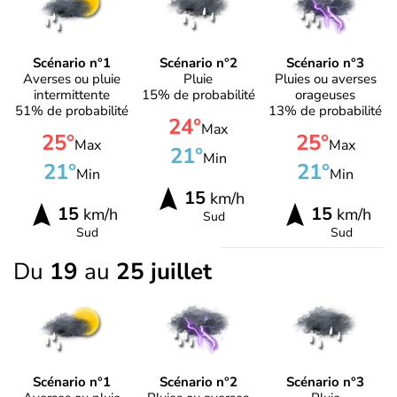
Scénario n°1
Scénario n°2
Scénario n°3
Averses ou pluie
Pluie
Pluies ou averses
intermittente
15% de probabilité
orageuses
51% de probabilité
13% de probabilité
24°
Max
25°
25°
Max
Max
21°
Min
21°
21°
Min
Min
15
km/h
15
15
km/h
km/h
Sud
Sud
Sud
Du
19
au
25 juillet
Scénario n°1
Scénario n°2
Scénario n°3