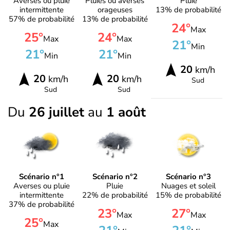
Averses ou pluie
Pluies ou averses
Pluie
intermittente
orageuses
13% de probabilité
57% de probabilité
13% de probabilité
24°
Max
25°
24°
Max
Max
21°
Min
21°
21°
Min
Min
20
km/h
20
20
km/h
km/h
Sud
Sud
Sud
Du
26 juillet
au
1 août
Scénario n°1
Scénario n°2
Scénario n°3
Averses ou pluie
Pluie
Nuages et soleil
intermittente
22% de probabilité
15% de probabilité
37% de probabilité
23°
27°
Max
Max
25°
Max