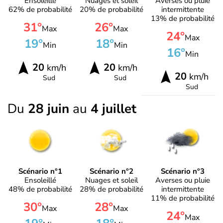
Ensoleillé
Nuages et soleil
Averses ou pluie
62% de probabilité
20% de probabilité
intermittente
13% de probabilité
31°
26°
Max
Max
24°
Max
19°
18°
Min
Min
16°
Min
20
20
km/h
km/h
20
km/h
Sud
Sud
Sud
Du
28 juin
au
4 juillet
Scénario n°1
Scénario n°2
Scénario n°3
Ensoleillé
Nuages et soleil
Averses ou pluie
48% de probabilité
28% de probabilité
intermittente
11% de probabilité
30°
28°
Max
Max
24°
Max