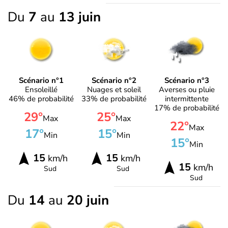
Du
7
au
13 juin
Scénario n°1
Scénario n°2
Scénario n°3
Ensoleillé
Nuages et soleil
Averses ou pluie
46% de probabilité
33% de probabilité
intermittente
17% de probabilité
29°
25°
Max
Max
22°
Max
17°
15°
Min
Min
15°
Min
15
15
km/h
km/h
15
km/h
Sud
Sud
Sud
Du
14
au
20 juin