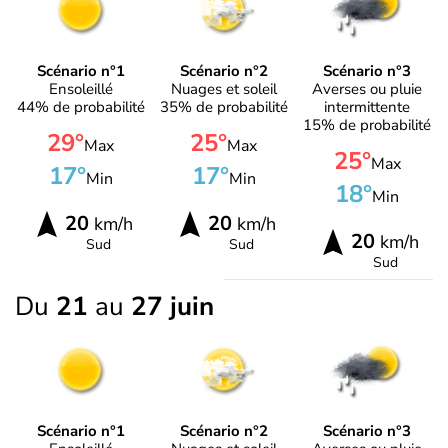
Scénario n°1
Scénario n°2
Scénario n°3
Ensoleillé
Nuages et soleil
Averses ou pluie
44% de probabilité
35% de probabilité
intermittente
15% de probabilité
29°
25°
Max
Max
25°
Max
17°
17°
Min
Min
18°
Min
20
20
km/h
km/h
20
km/h
Sud
Sud
Sud
Du
21
au
27 juin
Scénario n°1
Scénario n°2
Scénario n°3