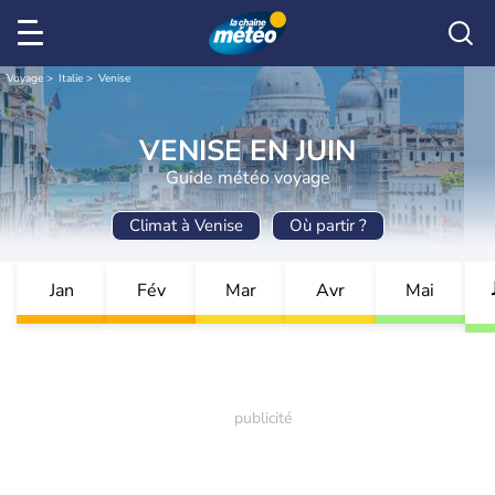
Voyage
Italie
Venise
VENISE EN JUIN
Guide météo voyage
Climat à Venise
Où partir ?
Jan
Fév
Mar
Avr
Mai