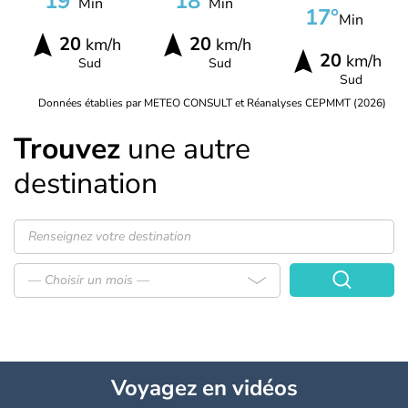
19°
18°
Min
Min
17°
Min
20
20
km/h
km/h
20
km/h
Sud
Sud
Sud
Données établies par METEO CONSULT et Réanalyses CEPMMT (2026)
Trouvez
une autre
destination
— Choisir un mois —
Voyagez
en vidéos