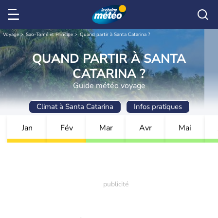
Voyage
Sao-Tomé et Principe
Quand partir à Santa Catarina ?
QUAND PARTIR À SANTA
CATARINA ?
Guide météo voyage
Climat à Santa Catarina
Infos pratiques
Jan
Fév
Mar
Avr
Mai