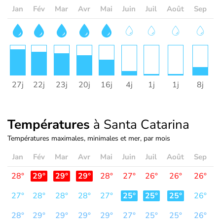
Jan
Fév
Mar
Avr
Mai
Juin
Juil
Août
Sep
O
27j
22j
23j
20j
16j
4j
1j
1j
8j
2
Températures
à Santa Catarina
Températures maximales, minimales et mer, par mois
Jan
Fév
Mar
Avr
Mai
Juin
Juil
Août
Sep
O
28°
29°
29°
29°
28°
27°
26°
26°
26°
2
27°
28°
28°
28°
27°
25°
25°
25°
26°
2
28°
29°
29°
29°
29°
27°
25°
25°
26°
2