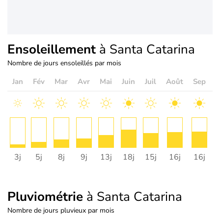
Ensoleillement
à Santa Catarina
Nombre de jours ensoleillés par mois
Jan
Fév
Mar
Avr
Mai
Juin
Juil
Août
Sep
O
3j
5j
8j
9j
13j
18j
15j
16j
16j
Pluviométrie
à Santa Catarina
Nombre de jours pluvieux par mois