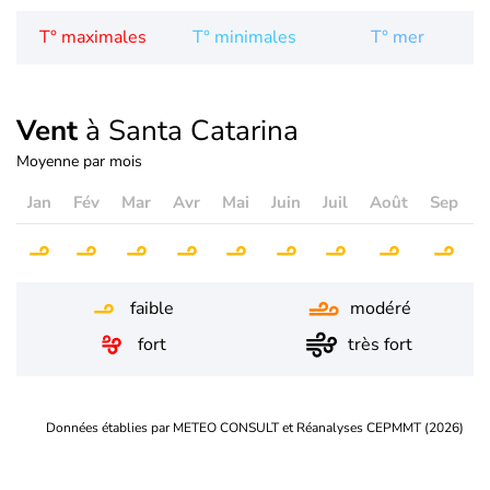
T° maximales
T° minimales
T° mer
Vent
à Santa Catarina
Moyenne par mois
Jan
Fév
Mar
Avr
Mai
Juin
Juil
Août
Sep
O
faible
modéré
fort
très fort
Données établies par METEO CONSULT et Réanalyses CEPMMT (2026)