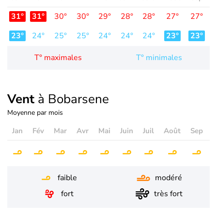
31°
31°
30°
30°
29°
28°
28°
27°
27°
2
23°
24°
25°
25°
24°
24°
24°
23°
23°
2
T° maximales
T° minimales
Vent
à Bobarsene
Moyenne par mois
Jan
Fév
Mar
Avr
Mai
Juin
Juil
Août
Sep
O
faible
modéré
fort
très fort