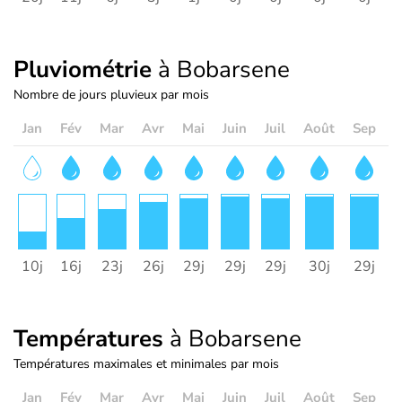
Pluviométrie
à Bobarsene
Nombre de jours pluvieux par mois
Jan
Fév
Mar
Avr
Mai
Juin
Juil
Août
Sep
O
10j
16j
23j
26j
29j
29j
29j
30j
29j
3
Températures
à Bobarsene
Températures maximales et minimales par mois
Jan
Fév
Mar
Avr
Mai
Juin
Juil
Août
Sep
O