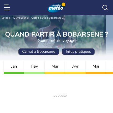
Voyage
Sierra-Leone
Quand partir à Bobarsene ?
QUAND PARTIR À BOBARSENE ?
Guide météo voyage
Climat à Bobarsene
Infos pratiques
Jan
Fév
Mar
Avr
Mai