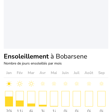
Ensoleillement
à Bobarsene
Nombre de jours ensoleillés par mois
Jan
Fév
Mar
Avr
Mai
Juin
Juil
Août
Sep
O
20j
11j
6j
3j
1j
0j
0j
0j
0j