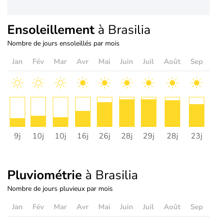
Ensoleillement
à Brasilia
Nombre de jours ensoleillés par mois
Jan
Fév
Mar
Avr
Mai
Juin
Juil
Août
Sep
O
9j
10j
10j
16j
26j
28j
29j
28j
23j
1
Pluviométrie
à Brasilia
Nombre de jours pluvieux par mois
Jan
Fév
Mar
Avr
Mai
Juin
Juil
Août
Sep
O