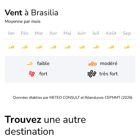
Vent
à Brasilia
Moyenne par mois
Jan
Fév
Mar
Avr
Mai
Juin
Juil
Août
Sep
O
faible
modéré
fort
très fort
Données établies par METEO CONSULT et Réanalyses CEPMMT (2026)
Trouvez
une autre
destination