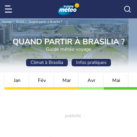
Voyage
Brésil
Quand partir à Brasilia ?
QUAND PARTIR À BRASILIA ?
Guide météo voyage
Climat à Brasilia
Infos pratiques
Jan
Fév
Mar
Avr
Mai