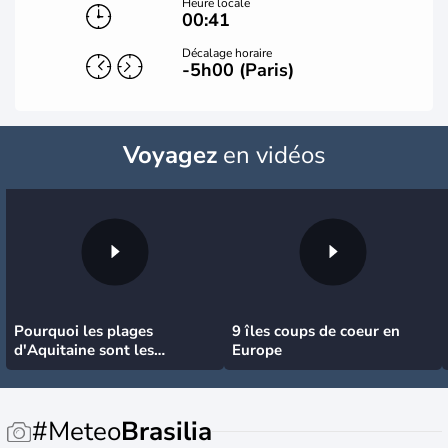
Heure locale
00:41
Décalage horaire
-5h00 (Paris)
Voyagez
en vidéos
Pourquoi les plages
9 îles coups de coeur en
d'Aquitaine sont les
Europe
meilleures pour surfer
#Meteo
Brasilia