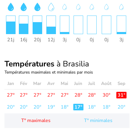
21j
16j
20j
12j
3j
0j
0j
0j
3j
1
Températures
à Brasilia
Températures maximales et minimales par mois
Jan
Fév
Mar
Avr
Mai
Juin
Juil
Août
Sep
O
27°
27°
27°
27°
27°
28°
28°
30°
31°
3
20°
20°
20°
19°
18°
17°
18°
18°
20°
2
T° maximales
T° minimales