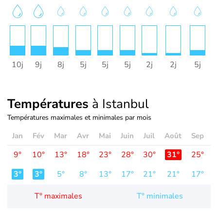
10j
9j
8j
5j
5j
5j
2j
2j
5j
Températures
à Istanbul
Températures maximales et minimales par mois
Jan
Fév
Mar
Avr
Mai
Juin
Juil
Août
Sep
O
9°
10°
13°
18°
23°
28°
30°
31°
25°
2
3°
3°
5°
8°
13°
17°
21°
21°
17°
1
T° maximales
T° minimales