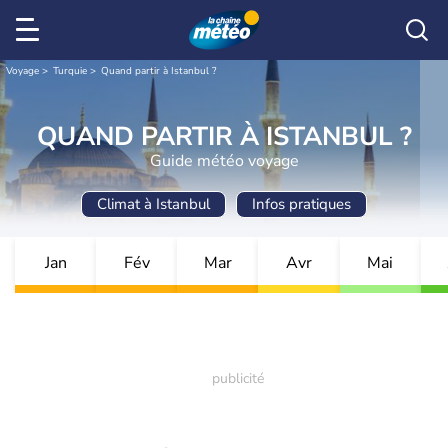
Voyage
Turquie
Quand partir à Istanbul ?
QUAND PARTIR À ISTANBUL ?
Guide météo voyage
Climat à Istanbul
Infos pratiques
Jan
Fév
Mar
Avr
Mai