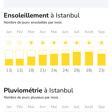
Ensoleillement
à Istanbul
Nombre de jours ensoleillés par mois
Jan
Fév
Mar
Avr
Mai
Juin
Juil
Août
Sep
O
13j
12j
18j
21j
24j
24j
28j
28j
23j
2
Pluviométrie
à Istanbul
Nombre de jours pluvieux par mois
Jan
Fév
Mar
Avr
Mai
Juin
Juil
Août
Sep
O