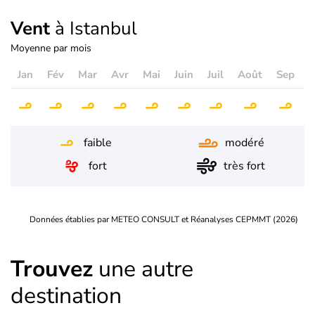
Vent
à Istanbul
Moyenne par mois
Jan
Fév
Mar
Avr
Mai
Juin
Juil
Août
Sep
O
faible
modéré
fort
très fort
Données établies par METEO CONSULT et Réanalyses CEPMMT (2026)
Trouvez
une autre
destination