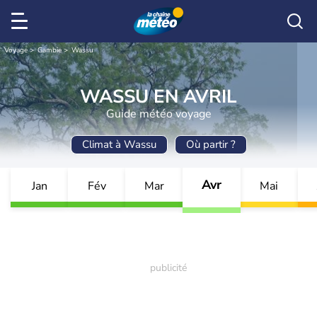
Voyage
Gambie
Wassu
WASSU EN AVRIL
Guide météo voyage
Climat à Wassu
Où partir ?
Avr
Jan
Fév
Mar
Mai