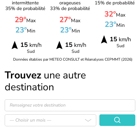
intermittente
orageuses
15% de probabilité
35% de probabilité
33% de probabilité
32°
Max
29°
27°
Max
Max
23°
Min
23°
23°
Min
Min
15
km/h
15
15
km/h
km/h
Sud
Sud
Sud
Données établies par METEO CONSULT et Réanalyses CEPMMT (2026)
Trouvez
une autre
destination
— Choisir un mois —