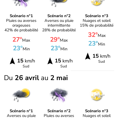
Scénario n°1
Scénario n°2
Scénario n°3
Pluies ou averses
Averses ou pluie
Nuages et soleil
orageuses
intermittente
15% de probabilité
42% de probabilité
28% de probabilité
32°
Max
27°
29°
Max
Max
23°
Min
23°
23°
Min
Min
15
km/h
15
15
km/h
km/h
Sud
Sud
Sud
Du
26 avril
au
2 mai
Scénario n°1
Scénario n°2
Scénario n°3
Averses ou pluie
Pluies ou averses
Nuages et soleil