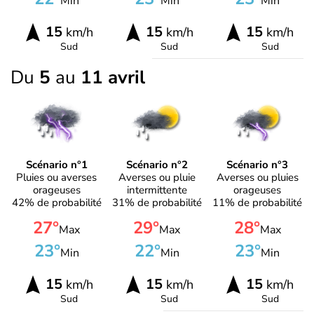
Min
Min
Min
15
15
15
km/h
km/h
km/h
Sud
Sud
Sud
Du
5
au
11 avril
Scénario n°1
Scénario n°2
Scénario n°3
Pluies ou averses
Averses ou pluie
Averses ou pluies
orageuses
intermittente
orageuses
42% de probabilité
31% de probabilité
11% de probabilité
27°
29°
28°
Max
Max
Max
23°
22°
23°
Min
Min
Min
15
15
15
km/h
km/h
km/h
Sud
Sud
Sud