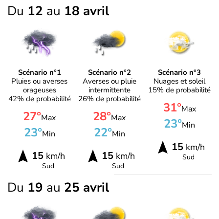
Du
12
au
18 avril
Scénario n°1
Scénario n°2
Scénario n°3
Pluies ou averses
Averses ou pluie
Nuages et soleil
orageuses
intermittente
15% de probabilité
42% de probabilité
26% de probabilité
31°
Max
27°
28°
Max
Max
23°
Min
23°
22°
Min
Min
15
km/h
15
15
km/h
km/h
Sud
Sud
Sud
Du
19
au
25 avril