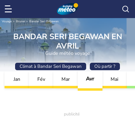
Voyage
Brunei
Bandar Seri Begawan
BANDAR SERI BEGAWAN EN
AVRIL
Guide météo voyage
Climat à Bandar Seri Begawan
Où partir ?
Avr
Jan
Fév
Mar
Mai