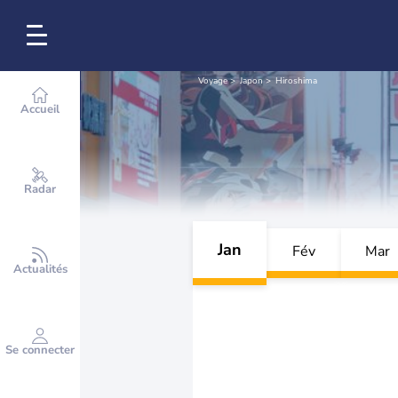
Voyage
Japon
Hiroshima
Accueil
Radar
Jan
Fév
Mar
Actualités
Se connecter