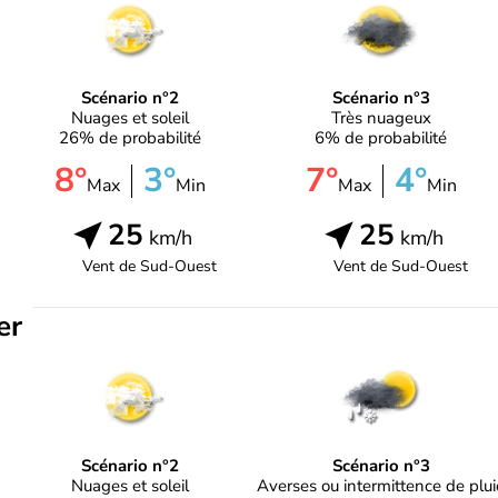
Scénario n°2
Scénario n°3
Nuages et soleil
Très nuageux
26% de probabilité
6% de probabilité
8°
3°
7°
4°
Max
Min
Max
Min
25
25
km/h
km/h
Vent de
Sud-Ouest
Vent de
Sud-Ouest
er
Scénario n°2
Scénario n°3
Nuages et soleil
Averses ou intermittence de plui