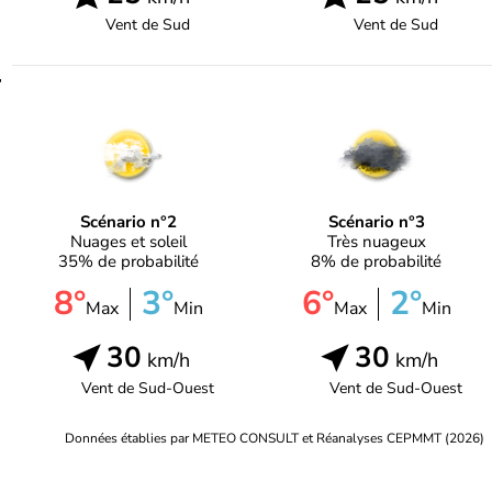
Vent de
Sud
Vent de
Sud
r
Scénario n°2
Scénario n°3
Nuages et soleil
Très nuageux
35% de probabilité
8% de probabilité
8°
3°
6°
2°
Max
Min
Max
Min
30
30
km/h
km/h
Vent de
Sud-Ouest
Vent de
Sud-Ouest
Données établies par METEO CONSULT et Réanalyses CEPMMT (2026)