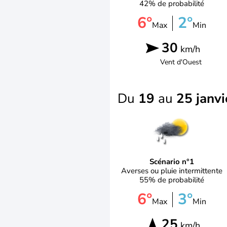
42% de probabilité
6°
2°
Max
Min
30
km/h
Vent d'
Ouest
Du
19
au
25 janvi
Scénario n°1
Averses ou pluie intermittente
55% de probabilité
6°
3°
Max
Min
25
km/h