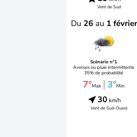
Vent de
Sud
Du
26
au
1 févrie
Scénario n°1
Averses ou pluie intermittente
35% de probabilité
7°
3°
Max
Min
30
km/h
Vent de
Sud-Ouest