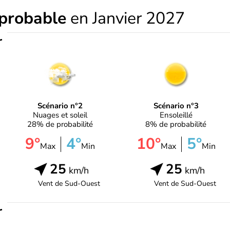
 probable
en Janvier 2027
r
Scénario n°2
Scénario n°3
Nuages et soleil
Ensoleillé
28% de probabilité
8% de probabilité
9°
4°
10°
5°
Max
Min
Max
Min
25
25
km/h
km/h
Vent de
Sud-Ouest
Vent de
Sud-Ouest
r