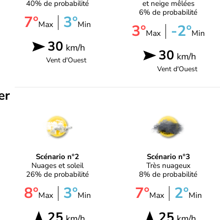
40% de probabilité
et neige mêlées
6% de probabilité
7°
3°
Max
Min
3°
-2°
Max
Min
30
km/h
30
km/h
Vent d'
Ouest
Vent d'
Ouest
er
Scénario n°2
Scénario n°3
Nuages et soleil
Très nuageux
26% de probabilité
8% de probabilité
8°
3°
7°
2°
Max
Min
Max
Min
25
25
km/h
km/h