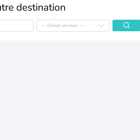
tre destination
— Choisir un mois —