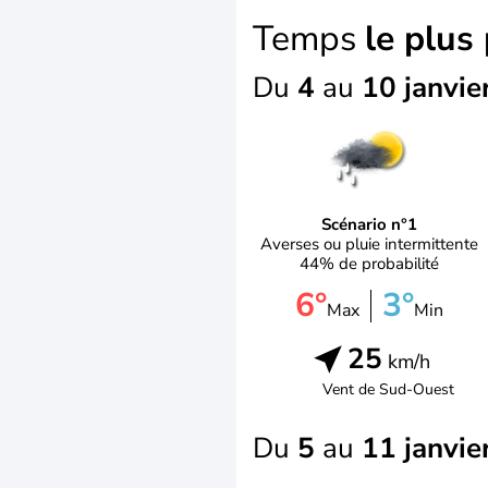
Temps
le plus
Du
4
au
10 janvie
Scénario n°1
Averses ou pluie intermittente
44% de probabilité
6°
3°
Max
Min
25
km/h
Vent de
Sud-Ouest
Du
5
au
11 janvie