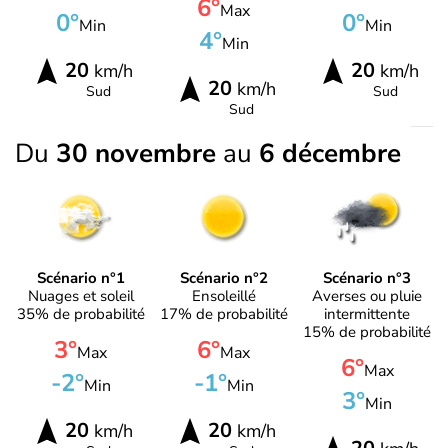
6°
Max
0°
0°
Min
Min
4°
Min
20
20
km/h
km/h
20
km/h
Sud
Sud
Sud
Du
30 novembre
au
6 décembre
Scénario n°1
Scénario n°2
Scénario n°3
Nuages et soleil
Ensoleillé
Averses ou pluie
35% de probabilité
17% de probabilité
intermittente
15% de probabilité
3°
6°
Max
Max
6°
Max
-2°
-1°
Min
Min
3°
Min
20
20
km/h
km/h