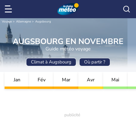
Voyage
Allemagne
Augsbourg
AUGSBOURG EN NOVEMBRE
Guide météo voyage
Climat à Augsbourg
Où partir ?
Jan
Fév
Mar
Avr
Mai