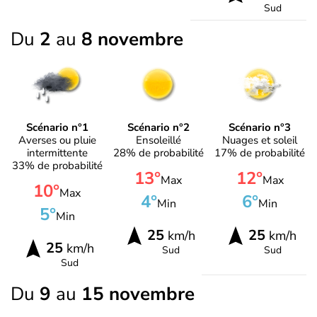
Sud
Du
2
au
8 novembre
Scénario n°1
Scénario n°2
Scénario n°3
Averses ou pluie
Ensoleillé
Nuages et soleil
intermittente
28% de probabilité
17% de probabilité
33% de probabilité
13°
12°
Max
Max
10°
Max
4°
6°
Min
Min
5°
Min
25
25
km/h
km/h
25
km/h
Sud
Sud
Sud
Du
9
au
15 novembre