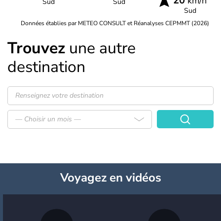
20
km/h
Sud
Sud
Sud
Données établies par METEO CONSULT et Réanalyses CEPMMT (2026)
Trouvez
une autre
destination
— Choisir un mois —
Voyagez
en vidéos