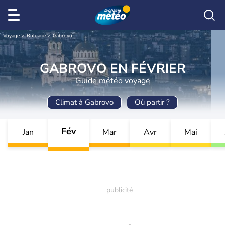
Voyage
Bulgarie
Gabrovo
GABROVO EN FÉVRIER
Guide météo voyage
Climat à Gabrovo
Où partir ?
Fév
Jan
Mar
Avr
Mai