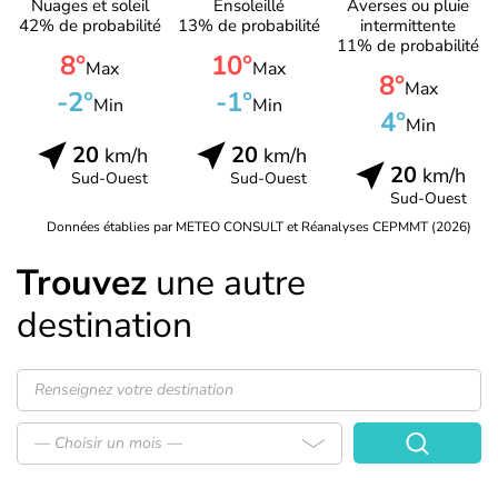
Nuages et soleil
Ensoleillé
Averses ou pluie
42% de probabilité
13% de probabilité
intermittente
11% de probabilité
8°
10°
Max
Max
8°
Max
-2°
-1°
Min
Min
4°
Min
20
20
km/h
km/h
20
km/h
Sud-Ouest
Sud-Ouest
Sud-Ouest
Données établies par METEO CONSULT et Réanalyses CEPMMT (2026)
Trouvez
une autre
destination
— Choisir un mois —