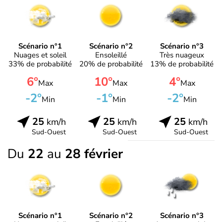
Scénario n°1
Scénario n°2
Scénario n°3
Nuages et soleil
Ensoleillé
Très nuageux
33% de probabilité
20% de probabilité
13% de probabilité
6°
10°
4°
Max
Max
Max
-2°
-1°
-2°
Min
Min
Min
25
25
25
km/h
km/h
km/h
Sud-Ouest
Sud-Ouest
Sud-Ouest
Du
22
au
28 février
Scénario n°1
Scénario n°2
Scénario n°3