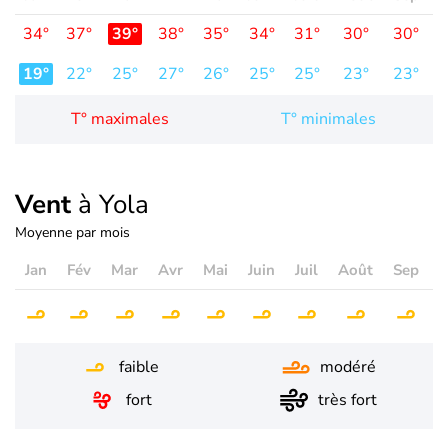
34°
37°
39°
38°
35°
34°
31°
30°
30°
3
19°
22°
25°
27°
26°
25°
25°
23°
23°
2
T° maximales
T° minimales
Vent
à Yola
Moyenne par mois
Jan
Fév
Mar
Avr
Mai
Juin
Juil
Août
Sep
O
faible
modéré
fort
très fort