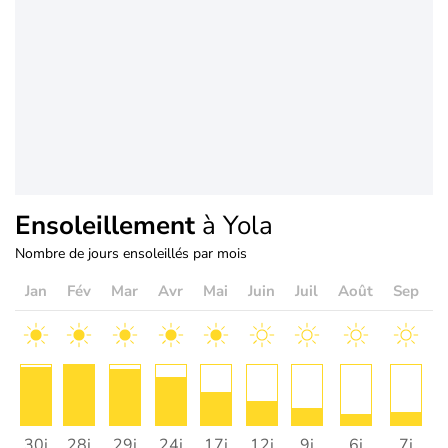
Ensoleillement
à Yola
Nombre de jours ensoleillés par mois
Jan
Fév
Mar
Avr
Mai
Juin
Juil
Août
Sep
O
30j
28j
29j
24j
17j
12j
9j
6j
7j
1