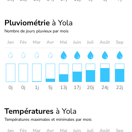
Pluviométrie
à Yola
Nombre de jours pluvieux par mois
Jan
Fév
Mar
Avr
Mai
Juin
Juil
Août
Sep
O
0j
0j
1j
5j
13j
17j
20j
24j
22j
1
Températures
à Yola
Températures maximales et minimales par mois
Jan
Fév
Mar
Avr
Mai
Juin
Juil
Août
Sep
O