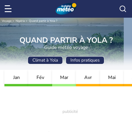
Voyage
Nigéria
Quand partir à Yola ?
QUAND PARTIR À YOLA ?
Guide météo voyage
Climat à Yola
Infos pratiques
Jan
Fév
Mar
Avr
Mai