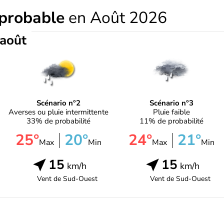
 probable
en Août 2026
 août
Scénario n°2
Scénario n°3
Averses ou pluie intermittente
Pluie faible
33% de probabilité
11% de probabilité
25°
20°
24°
21°
Max
Min
Max
Min
15
15
km/h
km/h
Vent de
Sud-Ouest
Vent de
Sud-Ouest