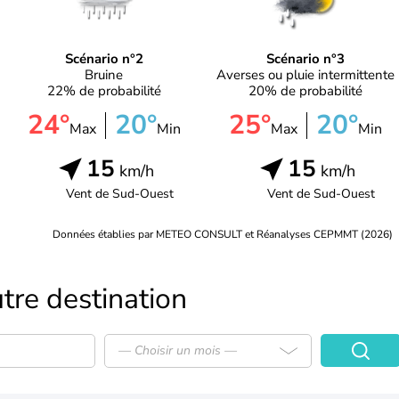
Scénario n°2
Scénario n°3
Bruine
Averses ou pluie intermittente
22% de probabilité
20% de probabilité
24°
20°
25°
20°
Max
Min
Max
Min
15
15
km/h
km/h
Vent de
Sud-Ouest
Vent de
Sud-Ouest
Données établies par METEO CONSULT et Réanalyses CEPMMT (2026)
tre destination
— Choisir un mois —