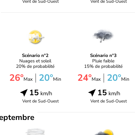
Vent de
Sud-Ouest
Vent de
Sud-Ouest
Scénario n°2
Scénario n°3
Nuages et soleil
Pluie faible
20% de probabilité
15% de probabilité
26°
20°
24°
20°
Max
Min
Max
Min
15
15
km/h
km/h
Vent de
Sud-Ouest
Vent de
Sud-Ouest
septembre