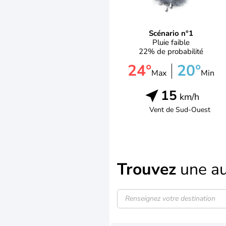
Scénario n°1
Pluie faible
22% de probabilité
24°
20°
Max
Min
15
km/h
Vent de
Sud-Ouest
Trouvez
une au