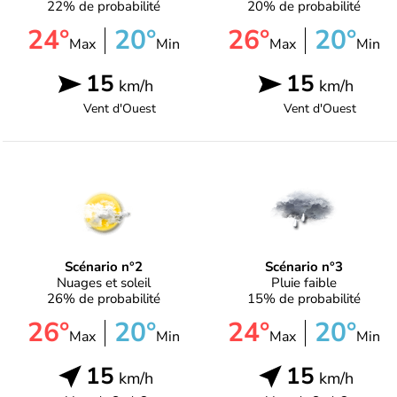
22% de probabilité
20% de probabilité
24°
20°
26°
20°
Max
Min
Max
Min
15
15
km/h
km/h
Vent d'
Ouest
Vent d'
Ouest
Scénario n°2
Scénario n°3
Nuages et soleil
Pluie faible
26% de probabilité
15% de probabilité
26°
20°
24°
20°
Max
Min
Max
Min
15
15
km/h
km/h