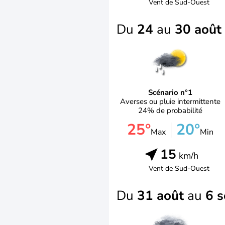
Vent de
Sud-Ouest
Du
24
au
30 août
Scénario n°1
Averses ou pluie intermittente
24% de probabilité
25°
20°
Max
Min
15
km/h
Vent de
Sud-Ouest
Du
31 août
au
6 