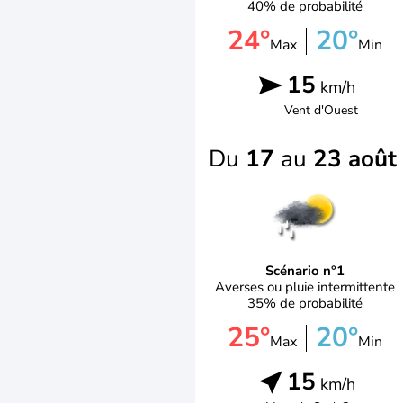
40% de probabilité
24°
20°
Max
Min
15
km/h
Vent d'
Ouest
Du
17
au
23 août
Scénario n°1
Averses ou pluie intermittente
35% de probabilité
25°
20°
Max
Min
15
km/h