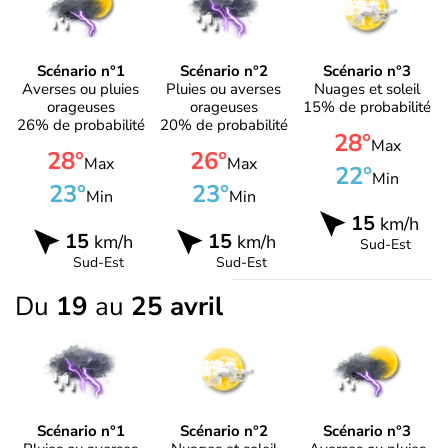
Scénario n°1
Scénario n°2
Scénario n°3
Averses ou pluies
Pluies ou averses
Nuages et soleil
orageuses
orageuses
15% de probabilité
26% de probabilité
20% de probabilité
28°
Max
28°
26°
Max
Max
22°
Min
23°
23°
Min
Min
15
km/h
15
15
km/h
km/h
Sud-Est
Sud-Est
Sud-Est
Du
19
au
25 avril
Scénario n°1
Scénario n°2
Scénario n°3