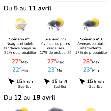
Du
5
au
11 avril
Scénario n°1
Scénario n°2
Scénario n°3
Nuages et soleil,
Averses ou pluies
Averses ou pluie
tendance orageuse
orageuses
intermittente
22% de probabilité
17% de probabilité
17% de probabilité
27°
27°
28°
Max
Max
Max
22°
23°
23°
Min
Min
Min
15
15
15
km/h
km/h
km/h
Sud-Est
Sud-Est
Sud-Est
Du
12
au
18 avril