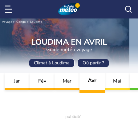
Voyage
Congo
Loudima
LOUDIMA EN AVRIL
Guide météo voyage
Climat à Loudima
Où partir ?
Avr
Jan
Fév
Mar
Mai