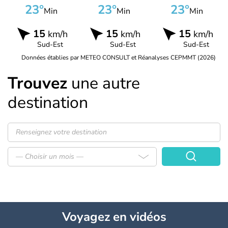
23°
23°
23°
Min
Min
Min
15
15
15
km/h
km/h
km/h
Sud-Est
Sud-Est
Sud-Est
Données établies par METEO CONSULT et Réanalyses CEPMMT (2026)
Trouvez
une autre
destination
— Choisir un mois —
Voyagez
en vidéos