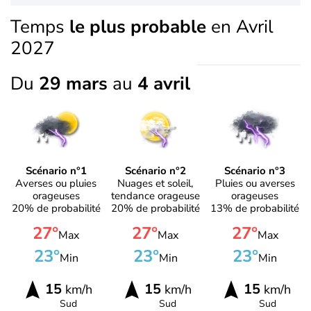
Temps
le plus probable
en Avril
2027
Du
29 mars
au
4 avril
Scénario n°1
Scénario n°2
Scénario n°3
Averses ou pluies
Nuages et soleil,
Pluies ou averses
orageuses
tendance orageuse
orageuses
20% de probabilité
20% de probabilité
13% de probabilité
27°
27°
27°
Max
Max
Max
23°
23°
23°
Min
Min
Min
15
15
15
km/h
km/h
km/h
Sud
Sud
Sud