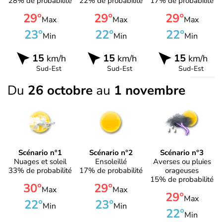
28% de probabilité
22% de probabilité
17% de probabilité
29°
29°
29°
Max
Max
Max
23°
22°
22°
Min
Min
Min
15
15
15
km/h
km/h
km/h
Sud-Est
Sud-Est
Sud-Est
Du
26 octobre
au
1 novembre
Scénario n°1
Scénario n°2
Scénario n°3
Nuages et soleil
Ensoleillé
Averses ou pluies
33% de probabilité
17% de probabilité
orageuses
15% de probabilité
30°
29°
Max
Max
29°
Max
22°
23°
Min
Min
22°
Min