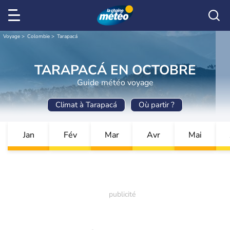
Voyage
Colombie
Tarapacá
TARAPACÁ EN OCTOBRE
Guide météo voyage
Climat à Tarapacá
Où partir ?
Jan
Fév
Mar
Avr
Mai