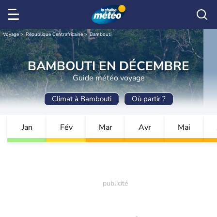
Voyage
République Centrafricaine
Bambouti
BAMBOUTI EN DÉCEMBRE
Guide météo voyage
Climat à Bambouti
Où partir ?
Jan
Fév
Mar
Avr
Mai