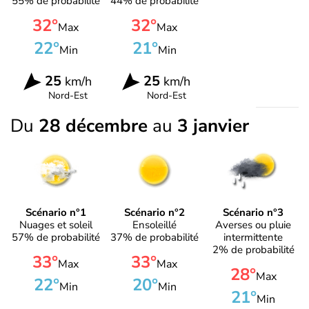
55% de probabilité
44% de probabilité
32°
32°
Max
Max
22°
21°
Min
Min
25
25
km/h
km/h
Nord-Est
Nord-Est
Du
28 décembre
au
3 janvier
Scénario n°1
Scénario n°2
Scénario n°3
Nuages et soleil
Ensoleillé
Averses ou pluie
57% de probabilité
37% de probabilité
intermittente
2% de probabilité
33°
33°
Max
Max
28°
Max
22°
20°
Min
Min
21°
Min