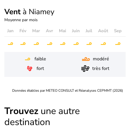
Vent
à Niamey
Moyenne par mois
Jan
Fév
Mar
Avr
Mai
Juin
Juil
Août
Sep
O
faible
modéré
fort
très fort
Données établies par METEO CONSULT et Réanalyses CEPMMT (2026)
Trouvez
une autre
destination