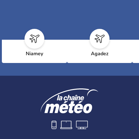
Niamey
Agadez