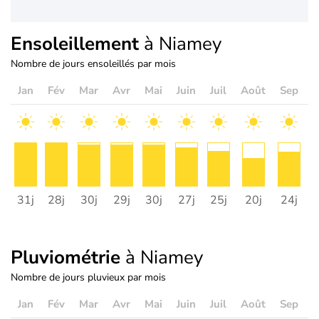
Ensoleillement
à Niamey
Nombre de jours ensoleillés par mois
Jan
Fév
Mar
Avr
Mai
Juin
Juil
Août
Sep
O
31j
28j
30j
29j
30j
27j
25j
20j
24j
2
Pluviométrie
à Niamey
Nombre de jours pluvieux par mois
Jan
Fév
Mar
Avr
Mai
Juin
Juil
Août
Sep
O