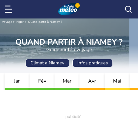
Voyage
Niger
Quand partir à Niamey ?
QUAND PARTIR À NIAMEY ?
Guide météo voyage
Climat à Niamey
Infos pratiques
Jan
Fév
Mar
Avr
Mai