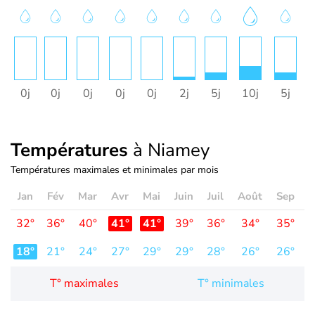
0j
0j
0j
0j
0j
2j
5j
10j
5j
Températures
à Niamey
Températures maximales et minimales par mois
Jan
Fév
Mar
Avr
Mai
Juin
Juil
Août
Sep
O
32°
36°
40°
41°
41°
39°
36°
34°
35°
3
18°
21°
24°
27°
29°
29°
28°
26°
26°
2
T° maximales
T° minimales