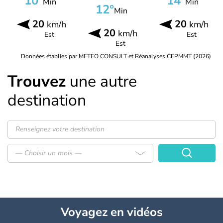
10°
14°
Min
Min
12°
Min
20
20
km/h
km/h
20
km/h
Est
Est
Est
Données établies par METEO CONSULT et Réanalyses CEPMMT (2026)
Trouvez
une autre
destination
— Choisir un mois —
Voyagez
en vidéos