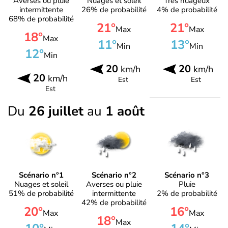
Averses ou pluie
Nuages et soleil
Très nuageux
intermittente
26% de probabilité
4% de probabilité
68% de probabilité
21°
21°
Max
Max
18°
Max
11°
13°
Min
Min
12°
Min
20
20
km/h
km/h
20
km/h
Est
Est
Est
Du
26 juillet
au
1 août
Scénario n°1
Scénario n°2
Scénario n°3
Nuages et soleil
Averses ou pluie
Pluie
51% de probabilité
intermittente
2% de probabilité
42% de probabilité
20°
16°
Max
Max
18°
Max