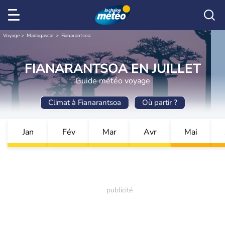
Voyage
Madagascar
Fianarantsoa
FIANARANTSOA EN JUILLET
Guide météo voyage
Climat à Fianarantsoa
Où partir ?
Jan
Fév
Mar
Avr
Mai