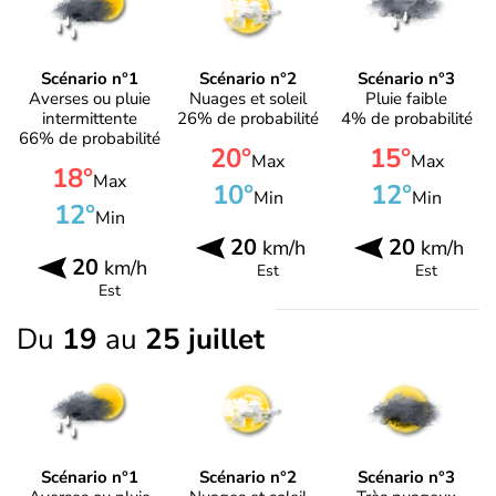
Scénario n°1
Scénario n°2
Scénario n°3
Averses ou pluie
Nuages et soleil
Pluie faible
intermittente
26% de probabilité
4% de probabilité
66% de probabilité
20°
15°
Max
Max
18°
Max
10°
12°
Min
Min
12°
Min
20
20
km/h
km/h
20
km/h
Est
Est
Est
Du
19
au
25 juillet
Scénario n°1
Scénario n°2
Scénario n°3