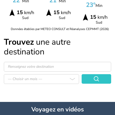
22°
21°
Min
Min
23°
Min
15
15
km/h
km/h
15
km/h
Sud
Sud
Sud
Données établies par METEO CONSULT et Réanalyses CEPMMT (2026)
Trouvez
une autre
destination
— Choisir un mois —
Voyagez
en vidéos