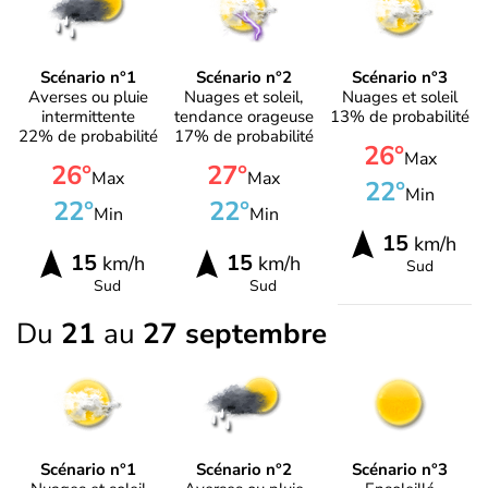
Scénario n°1
Scénario n°2
Scénario n°3
Averses ou pluie
Nuages et soleil,
Nuages et soleil
intermittente
tendance orageuse
13% de probabilité
22% de probabilité
17% de probabilité
26°
Max
26°
27°
Max
Max
22°
Min
22°
22°
Min
Min
15
km/h
15
15
km/h
km/h
Sud
Sud
Sud
Du
21
au
27 septembre
Scénario n°1
Scénario n°2
Scénario n°3