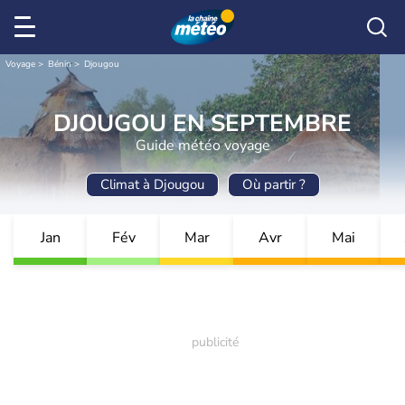
Voyage
Bénin
Djougou
DJOUGOU EN SEPTEMBRE
Guide météo voyage
Climat à Djougou
Où partir ?
Jan
Fév
Mar
Avr
Mai