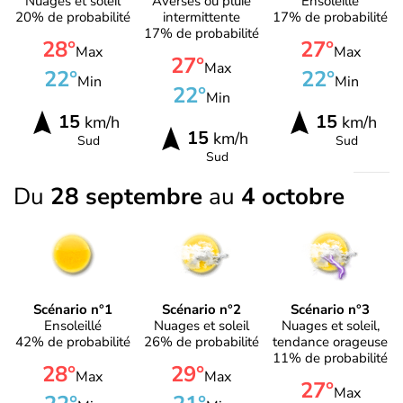
Nuages et soleil
Averses ou pluie
Ensoleillé
20% de probabilité
intermittente
17% de probabilité
17% de probabilité
28°
27°
Max
Max
27°
Max
22°
22°
Min
Min
22°
Min
15
15
km/h
km/h
15
km/h
Sud
Sud
Sud
Du
28 septembre
au
4 octobre
Scénario n°1
Scénario n°2
Scénario n°3
Ensoleillé
Nuages et soleil
Nuages et soleil,
42% de probabilité
26% de probabilité
tendance orageuse
11% de probabilité
28°
29°
Max
Max
27°
Max