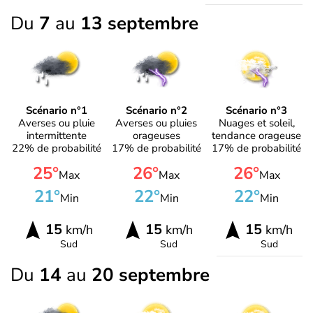
Du
7
au
13 septembre
Scénario n°1
Scénario n°2
Scénario n°3
Averses ou pluie
Averses ou pluies
Nuages et soleil,
intermittente
orageuses
tendance orageuse
22% de probabilité
17% de probabilité
17% de probabilité
25°
26°
26°
Max
Max
Max
21°
22°
22°
Min
Min
Min
15
15
15
km/h
km/h
km/h
Sud
Sud
Sud
Du
14
au
20 septembre