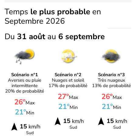
Temps
le plus probable
en
Septembre 2026
Du
31 août
au
6 septembre
Scénario n°1
Scénario n°2
Scénario n°3
Averses ou pluie
Nuages et soleil
Très nuageux
intermittente
17% de probabilité
13% de probabilité
20% de probabilité
27°
26°
Max
Max
26°
Max
21°
21°
Min
Min
21°
Min
15
15
km/h
km/h
15
km/h
Sud
Sud
Sud